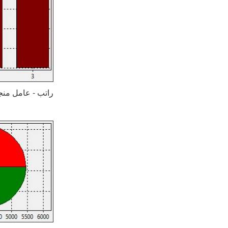
راتب - عامل منجم: (1) موسكو (2) سانت بطرسبرغ (3)