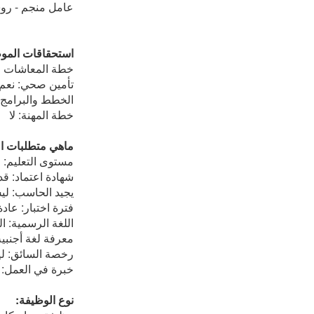
عامل منجم - روس
استحقاقات المو
خطة المعاشات ال
تأمين صحي: نعم 
الخطط والبرامج ال
خطة المهنة: لا
ماهي متطلبات ا
مستوى التعليم: ا
شهادة اعتماد: ق
يجيد الحاسب: ل
فترة اختبار: عادة 
اللغة الرسمية: ا
معرفة لغة أجنب
رخصة السائق: 
خبرة في العمل: 
نوع الوظيفة: