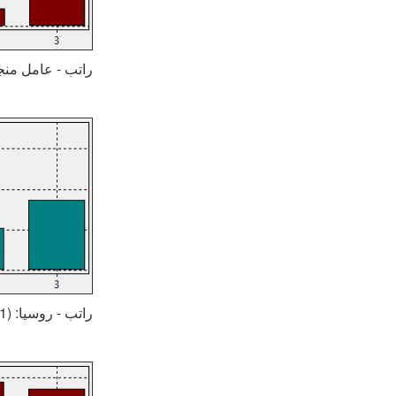
راتب - عامل منجم: (1) روسيا (2) أوكرانيا 
راتب - روسيا: (1) عامل منجم (2) عامل الجنازة (3) الراعي