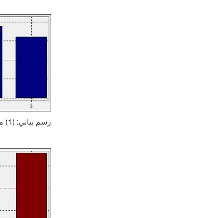
رسم بياني: (1) من ذوي الخبرة (2) متوسط الخبرة (3) مستوى الدخول