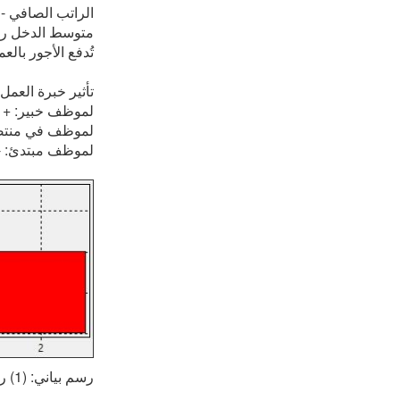
الراتب الصافي - 
متوسط الدخل روسيا
تُدفع الأجور بالعم
تأثير خبرة العمل
لموظف خبير: + ١٧٪
لموظف في منتصف
لموظف مبتدئ: - ١٠
رسم بياني: (1) راتب - عامل منجم (2) متوسط الدخل - روسيا