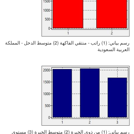
رسم بياني: (1) راتب - منتقي الفاكهة (2) متوسط الدخل - المملكة
العربية السعودية
رسم بياني: (1) من ذوي الخبرة (2) متوسط الخبرة (3) مستوى