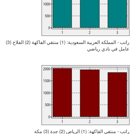
راتب - المملكة العربية السعودية: (1) منتقي الفاكهة (2) الفلاح (3)
عامل في نادي رياضي
راتب - منتقي الفاكهة: (1) الرياض (2) جدة (3) مكة