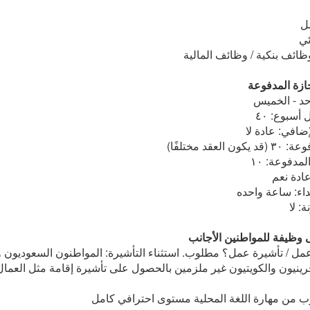
ل
ئي
ظائف بنكية / وظائف المالية
ازة المدفوعة
حد - الخميس
سبوع: ٤٠
ضافي: عادة لا
لعقد مختلفًا)
مدفوعة: ١٠
عادة نعم
داء: ساعة واحده
: لا
ى وظيفة للمواطنين الأجانب
مل / تأشيرة عمل؟ مطلوب. استثناء التأشيرة: المواطنون السعوديون وا
رينيون والكويتيون غير ملزمين بالحصول على تأشيرة إقامة مثل العمال
 من مهارة اللغة المحلية مستوى احترافي كامل