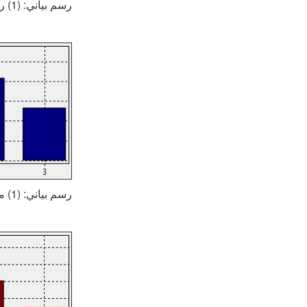
رسم بياني: (1) راتب - وسيط أوراق مالية (2) متوسط الدخل - الإمارات العربية المتحدة
رسم بياني: (1) من ذوي الخبرة (2) متوسط الخبرة (3) مستوى الدخول