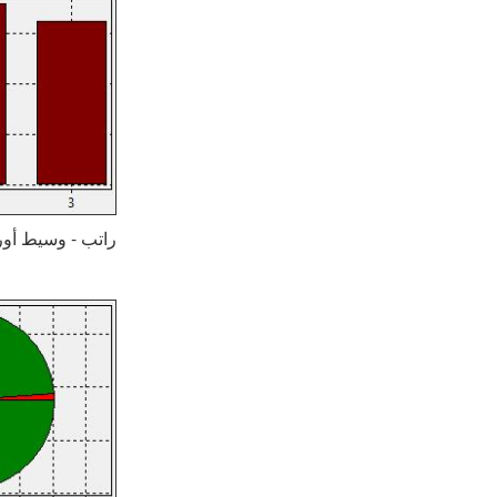
راتب - وسيط أوراق مالية: (1) أبو ظ