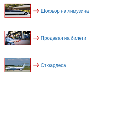
→
Шофьор на лимузина
→
Продавач на билети
→
Стюардеса