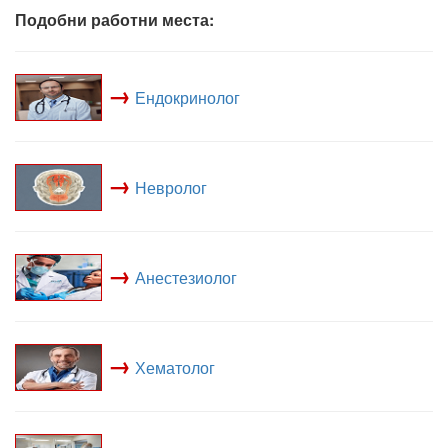
Подобни работни места:
→
Ендокринолог
→
Невролог
→
Анестезиолог
→
Хематолог