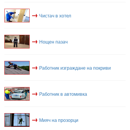
→
Чистач в хотел
→
Нощен пазач
→
Работник изграждане на покриви
→
Работник в автомивка
→
Мияч на прозорци