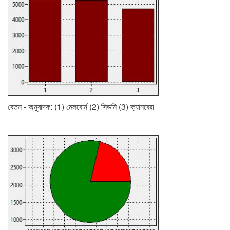
বেতন - অনুবাদক: (1) মেলবোর্ন (2) সিডনি (3) ক্যানবেরা