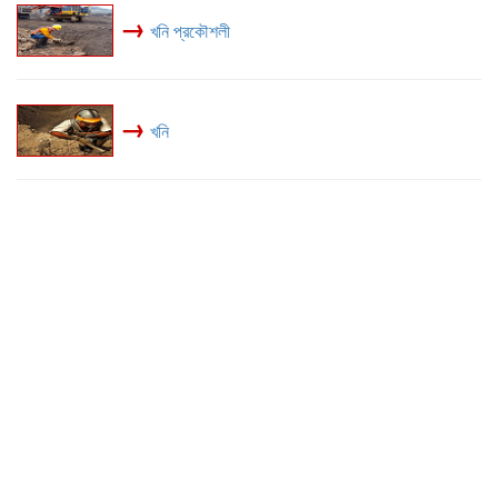
→
খনি প্রকৌশলী
→
খনি