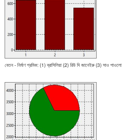
বেতন - নির্মাণ শ্রমিক: (1) ব্রাসিলিয়া (2) রিউ দি জানেইরু (3) সাও পাওলো