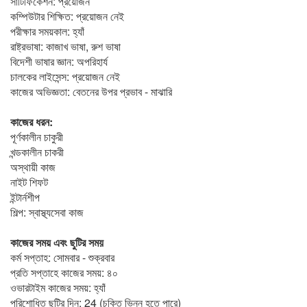
সার্টিফিকেশন: প্রয়োজন
কম্পিউটার শিক্ষিত: প্রয়োজন নেই
পরীক্ষার সময়কাল: হ্যাঁ
রাষ্ট্রভাষা: কাজাখ ভাষা, রুশ ভাষা
বিদেশী ভাষার জ্ঞান: অপরিহার্য
চালকের লাইসেন্স: প্রয়োজন নেই
কাজের অভিজ্ঞতা: বেতনের উপর প্রভাব - মাঝারি
কাজের ধরন:
পূর্ণকালীন চাকুরী
খন্ডকালীন চাকরী
অস্থায়ী কাজ
নাইট শিফট
ইন্টার্নশীপ
শিল্প: স্বাস্থ্যসেবা কাজ
কাজের সময় এবং ছুটির সময়
কর্ম সপ্তাহ: সোমবার - শুক্রবার
প্রতি সপ্তাহে কাজের সময়: ৪০
ওভারটাইম কাজের সময়: হ্যাঁ
পরিশোধিত ছুটির দিন: 24 (চুক্তি ভিন্ন হতে পারে)