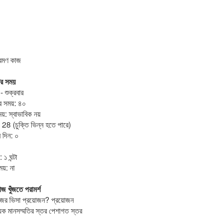
্রমণ কাজ
ির সময়
- শুক্রবার
র সময়: ৪০
: স্বাভাবিক নয়
 28 (চুক্তি ভিন্ন হতে পারে)
র দিন: ০
 ১ ঘন্টা
য়: না
জ খুঁজতে পরামর্শ
ের ভিসা প্রয়োজন? প্রয়োজন
্যক মানসম্মতির স্তর পেশাগত স্তর