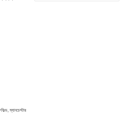
িল্ড, ম্যানচেস্টার