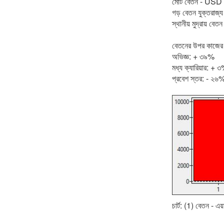
মোট বেতন - USD
গড় বেতন যুক্তরা
স্থানীয় মুদ্রায় বেত
বেতনের উপর কাজের 
অভিজ্ঞ: + ৩৯%
মধ্য ক্যারিয়ার: + 
প্রবেশ স্তর: - ২৬
চার্ট: (1) বেতন - এ