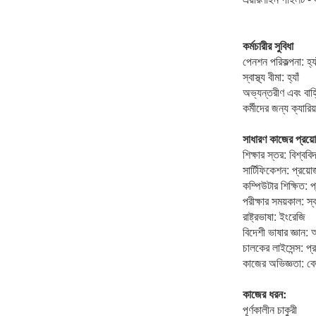
কর্মচারীর সুবিধা
পেনশন পরিকল্পনা: হ্যা
স্বাস্থ্য বীমা: হ্যাঁ
অভ্যন্তরীণ এবং বাহ্যি
কর্মীদের জন্য ক্যারিয়
সাধারণ কাজের প্রয়ো
শিক্ষার স্তর: বিশ্ববিদ
সার্টিফিকেশন: প্রয়
কম্পিউটার শিক্ষিত: প
পরীক্ষার সময়কাল: স্
রাষ্ট্রভাষা: ইংরেজি
বিদেশী ভাষার জ্ঞান: অ
চালকের লাইসেন্স: প্র
কাজের অভিজ্ঞতা: বে
কাজের ধরন:
পূর্ণকালীন চাকুরী