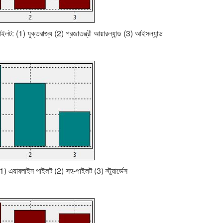
লট: (1) যুক্তরাজ্য (2) প্রজাতন্ত্রী আয়ারল্যান্ড (3) আইসল্যান্ড
(1) এয়ারলাইন পাইলট (2) সহ-পাইলট (3) স্টুয়ার্ডেস