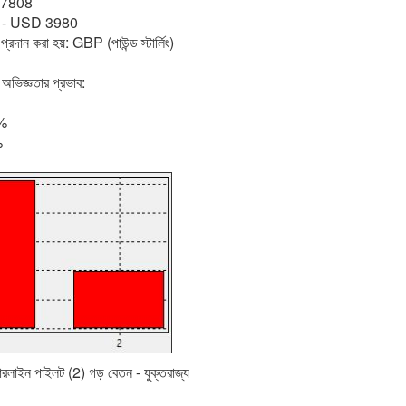
 7808
জ্য - USD 3980
ন প্রদান করা হয়: GBP (পাউন্ড স্টার্লিং)
অভিজ্ঞতার প্রভাব:
৩%
%
য়ারলাইন পাইলট (2) গড় বেতন - যুক্তরাজ্য