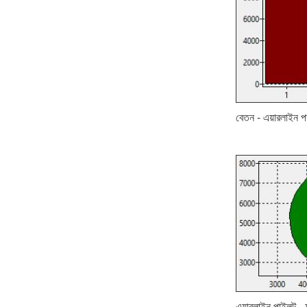
বেতন - এয়ারলাইন পা
এয়ারলাইন পাইলট - 