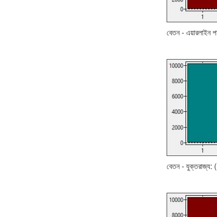
বেতন - এয়ারলাইন পাই
বেতন - যুক্তরাজ্য: 