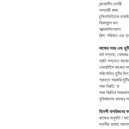
খন্ডকালীন চাকরী
অস্থায়ী কাজ
চুক্তিভিত্তিক চাকরি
ফ্রিল্যান্স জব
আত্মকর্মসংস্থান
শিল্প: পরিবহন এবং ভ
কাজের সময় এবং ছুট
কর্ম সপ্তাহ: সোমবার 
প্রতি সপ্তাহে কাজে
ওভারটাইম কাজের সময়
পরিশোধিত ছুটির দিন:
প্রদত্ত সরকারি ছুটি
লাঞ্চ বিরতি: না
লাঞ্চ বিরতির সময়কাল:
সুবিধাজনক কাজের সম
বিদেশী নাগরিকদের কা
কাজের অনুমতি / কাজ
স্থানীয় ভাষায় আবশ