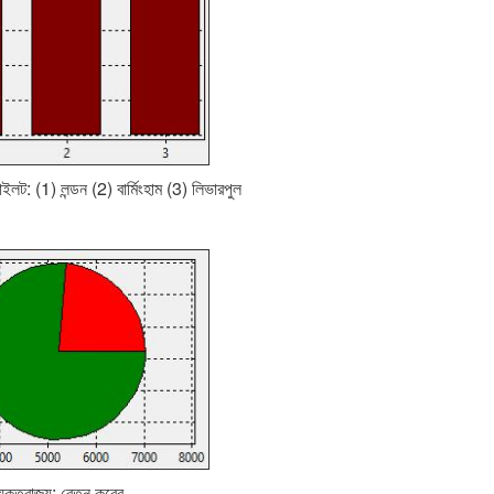
ইলট: (1) লন্ডন (2) বার্মিংহাম (3) লিভারপুল
যুক্তরাজ্য: বেতন করের