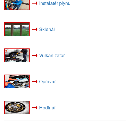
→
Instalatér plynu
→
Sklenář
→
Vulkanizátor
→
Opravář
→
Hodinář