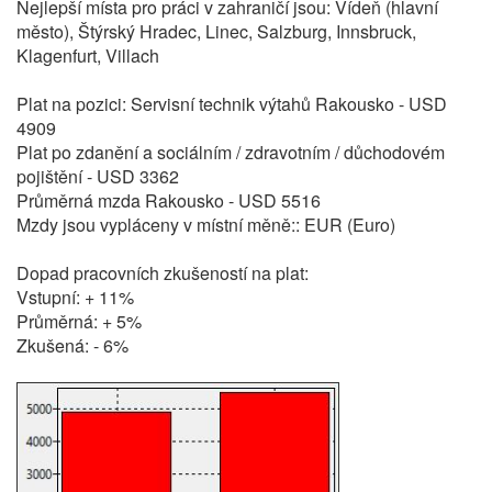
Nejlepší místa pro práci v zahraničí jsou: Vídeň (hlavní
město), Štýrský Hradec, Linec, Salzburg, Innsbruck,
Klagenfurt, Villach
Plat na pozici: Servisní technik výtahů Rakousko - USD
4909
Plat po zdanění a sociálním / zdravotním / důchodovém
pojištění - USD 3362
Průměrná mzda Rakousko - USD 5516
Mzdy jsou vypláceny v místní měně:: EUR (Euro)
Dopad pracovních zkušeností na plat:
Vstupní: + 11%
Průměrná: + 5%
Zkušená: - 6%