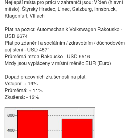
Nejlepší místa pro práci v zahraničí jsou: Vídeň (hlavní
město), Štýrský Hradec, Linec, Salzburg, Innsbruck,
Klagenfurt, Villach
Plat na pozici: Automechanik Volkswagen Rakousko -
USD 6674
Plat po zdanění a sociálním / zdravotním / důchodovém
pojištění - USD 4571
Průměrná mzda Rakousko - USD 5516
Mzdy jsou vypláceny v místní měně:: EUR (Euro)
Dopad pracovních zkušeností na plat:
Vstupní: + 19%
Průměrná: + 11%
Zkušená: - 12%