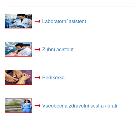
→
Laboratorní asistent
→
Zubní asistent
→
Pedikérka
→
Všeobecná zdravotní sestra / bratr