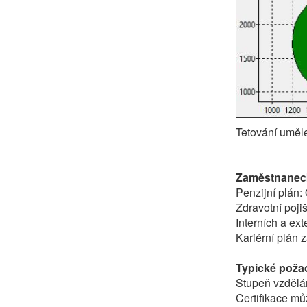
Tetování uměl
Zaměstnaneck
Penzijní plán:
Zdravotní pojiš
Interních a ex
Kariérní plán
Typické poža
Stupeň vzdělán
Certifikace m