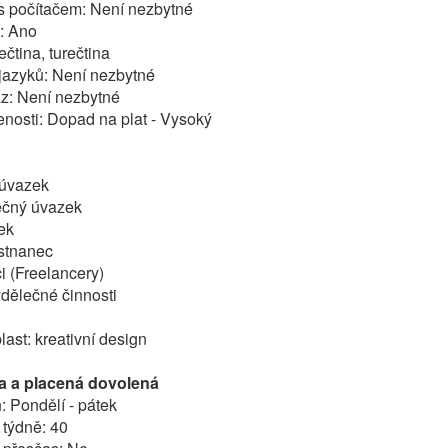
s počítačem: Není nezbytné
: Ano
ečtina, turečtina
 jazyků: Není nezbytné
az: Není nezbytné
nosti: Dopad na plat - Vysoký
 úvazek
ečný úvazek
ek
stnanec
i (Freelancery)
dělečné činnosti
ast: kreativní design
a a placená dovolená
: Pondělí - pátek
 týdně: 40