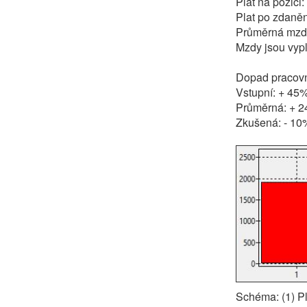
Plat na pozici
Plat po zdaněn
Průměrná mzd
Mzdy jsou vyp
Dopad pracovní
Vstupní: + 45
Průměrná: + 
Zkušená: - 10
Schéma: (1) Pl