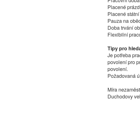
Pracovní doba
Placené prázdn
Placené státní
Pauza na obě
Doba trvání ob
Flexibilní pra
Tipy pro hled
Je potřeba pra
povolení pro p
povolení.
Požadovaná úr
Míra nezaměst
Duchodovy vek