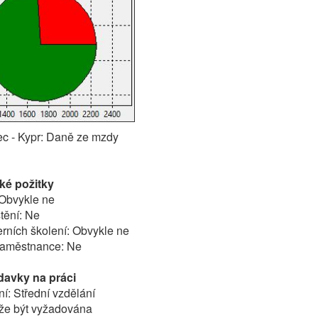
ec - Kypr: Daně ze mzdy
é požitky
 Obvykle ne
tění: Ne
terních školení: Obvykle ne
 zaměstnance: Ne
davky na práci
í: Střední vzdělání
ůže být vyžadována