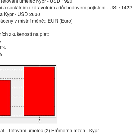
: Tetování umělec Kypr - USD 1920
í a sociálním / zdravotním / důchodovém pojištění - USD 1422
a Kypr - USD 2630
láceny v místní měně:: EUR (Euro)
ch zkušeností na plat:
%
24%
%
at - Tetování umělec (2) Průměrná mzda - Kypr