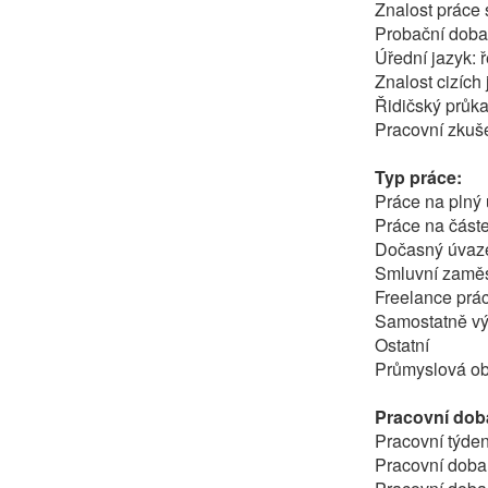
Znalost práce 
Probační doba
Úřední jazyk: ř
Znalost cizích
Řidičský průk
Pracovní zkuše
Typ práce:
Práce na plný
Práce na část
Dočasný úvaz
Smluvní zamě
Freelance prác
Samostatně vý
Ostatní
Průmyslová obl
Pracovní dob
Pracovní týden
Pracovní doba