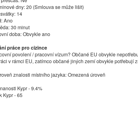
 přesčas: Ne
inové dny: 20 (Smlouva se může lišit)
 svátky: 14
d: Ano
ěda: 30 minut
covní doba: Obvykle ano
ání práce pro cizince
covní povolení / pracovní vízum? Občané EU obvykle nepotřebu
ráci v rámci EU, zatímco občané jiných zemí obvykle potřebují z
oveň znalosti místního jazyka: Omezená úroveň
nanosti Kypr - 9.4%
 Kypr - 65