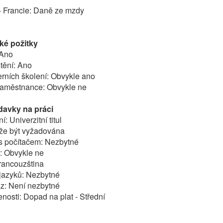
- Francie: Daně ze mzdy
é požitky
 Ano
štění: Ano
terních školení: Obvykle ano
 zaměstnance: Obvykle ne
davky na práci
: Univerzitní titul
ůže být vyžadována
 s počítačem: Nezbytné
: Obvykle ne
francouzština
 jazyků: Nezbytné
az: Není nezbytné
nosti: Dopad na plat - Střední