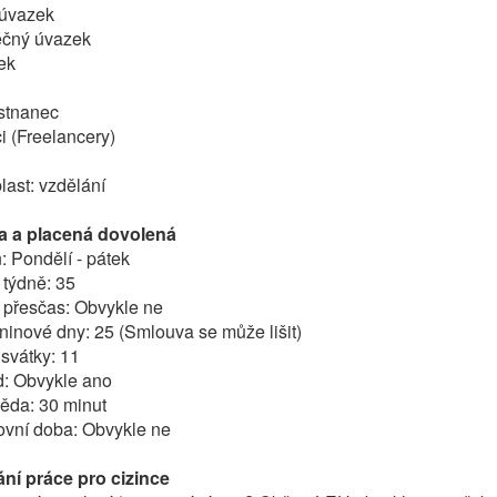
 úvazek
ečný úvazek
ek
stnanec
i (Freelancery)
ast: vzdělání
a a placená dovolená
: Pondělí - pátek
 týdně: 35
 přesčas: Obvykle ne
inové dny: 25 (Smlouva se může lišit)
 svátky: 11
: Obvykle ano
ěda: 30 minut
covní doba: Obvykle ne
ání práce pro cizince