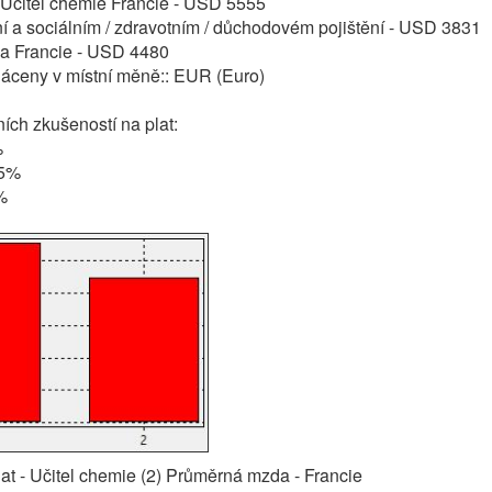
: Učitel chemie Francie - USD 5555
í a sociálním / zdravotním / důchodovém pojištění - USD 3831
a Francie - USD 4480
láceny v místní měně:: EUR (Euro)
ch zkušeností na plat:
%
15%
%
at - Učitel chemie (2) Průměrná mzda - Francie