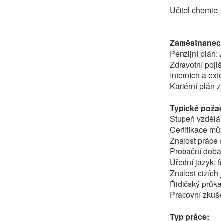
Učitel chemie 
Zaměstnaneck
Penzijní plán:
Zdravotní poji
Interních a ex
Kariérní plán
Typické poža
Stupeň vzdělání
Certifikace m
Znalost práce
Probační doba
Úřední jazyk: 
Znalost cizích
Řidičský průk
Pracovní zkuše
Typ práce: