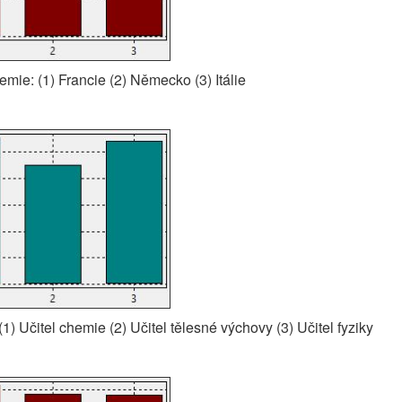
hemie: (1) Francie (2) Německo (3) Itálie
 (1) Učitel chemie (2) Učitel tělesné výchovy (3) Učitel fyziky