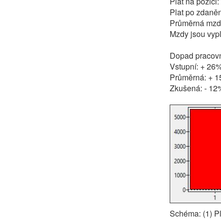
Plat na pozici
Plat po zdaněn
Průměrná mzd
Mzdy jsou vyp
Dopad pracovní
Vstupní: + 26
Průměrná: + 
Zkušená: - 12
Schéma: (1) Pl