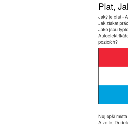
Plat, Ja
Jaký je plat -
Jak získat prá
Jaké jsou typi
Autoelektrikář
pozicích?
Nejlepší místa
Alzette, Dudel