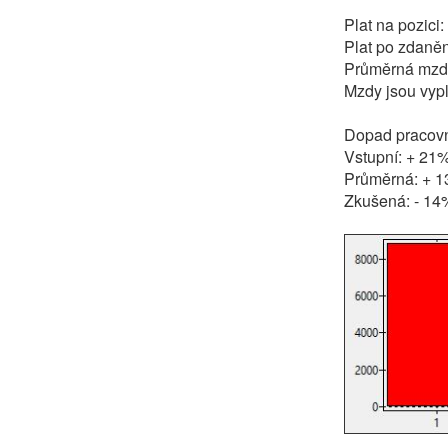
Plat na pozici
Plat po zdaněn
Průměrná mzd
Mzdy jsou vyp
Dopad pracovní
Vstupní: + 21
Průměrná: + 
Zkušená: - 14