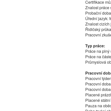
Certifikace m
Znalost práce
Probační doba
Úřední jazyk: 
Znalost cizích
Řidičský průk
Pracovní zkuše
Typ práce:
Práce na plný
Práce na část
Průmyslová ob
Pracovní dob
Pracovní týden
Pracovní doba
Pracovní doba
Placené prázdn
Placené státní
Pauza na oběd