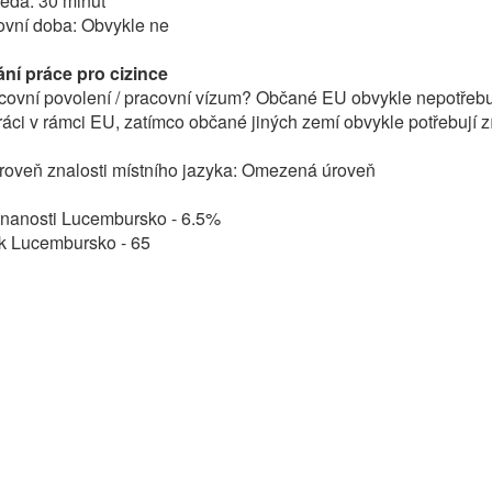
ěda: 30 minut
covní doba: Obvykle ne
ání práce pro cizince
covní povolení / pracovní vízum? Občané EU obvykle nepotřebu
ráci v rámci EU, zatímco občané jiných zemí obvykle potřebují z
oveň znalosti místního jazyka: Omezená úroveň
nanosti Lucembursko - 6.5%
 Lucembursko - 65