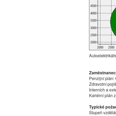
Autoelektriká
Zaměstnaneck
Penzijní plán:
Zdravotní poji
Interních a ex
Kariérní plán
Typické poža
Stupeň vzdělán