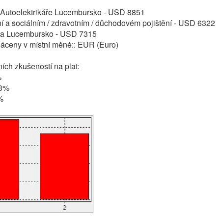
: Autoelektrikáře Lucembursko - USD 8851
í a sociálním / zdravotním / důchodovém pojištění - USD 6322
a Lucembursko - USD 7315
láceny v místní měně:: EUR (Euro)
ch zkušeností na plat:
%
13%
%