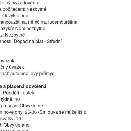
ůže být vyžadována
 s počítačem: Nezbytné
: Obvykle ano
francouzština, němčina, lucemburština
 jazyků: Není nezbytné
az: Nezbytné
nosti: Dopad na plat - Střední
 úvazek
ečný úvazek
last: automobilový průmysl
a a placená dovolená
: Pondělí - pátek
 týdně: 40
 přesčas: Obvykle ne
inové dny: 26-36 (Smlouva se může lišit)
 svátky: 10
: Obvykle ano