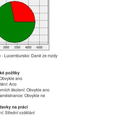
ře - Lucembursko: Daně ze mzdy
é požitky
 Obvykle ano
štění: Ano
terních školení: Obvykle ano
 zaměstnance: Obvykle ne
davky na práci
í: Střední vzdělání