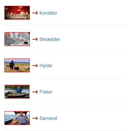
→
Konditor
→
Skrædder
→
Hyrde
→
Fisker
→
Sømand