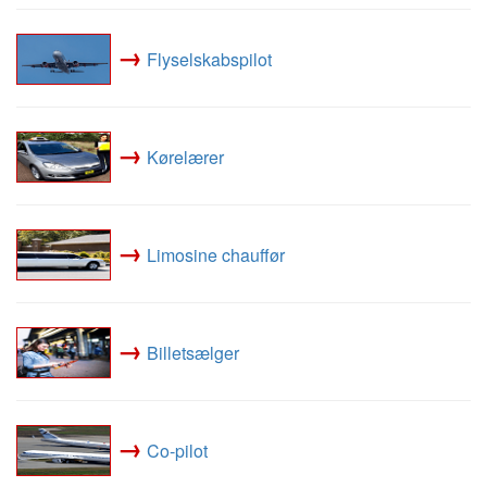
→
Flyselskabspilot
→
Kørelærer
→
Limosine chauffør
→
Billetsælger
→
Co-pilot