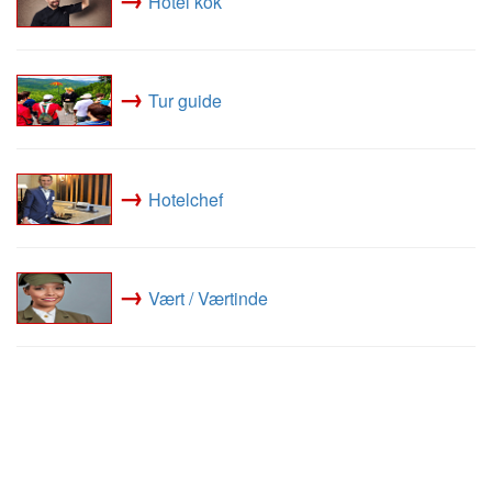
Hotel kok
→
Tur guide
→
Hotelchef
→
Vært / Værtinde