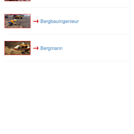
→
Bergbauingenieur
→
Bergmann