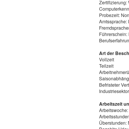
Zertifizierung:
Computerkennt
Probezeit: Nor
Amtssprache: 
Fremdsprachen
Führerschein:
Berufserfahrun
Art der Besch
Vollzeit
Teilzeit
Arbeitnehmerü
Saisonabhäng
Befristeter Ver
Industriesektor
Arbeitszeit u
Arbeitswoche: 
Arbeitsstunde
Überstunden: 