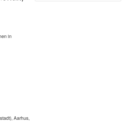
nen in
tadt), Aarhus,