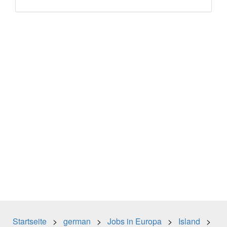
Startseite
>
german
>
Jobs in Europa
>
Island
>