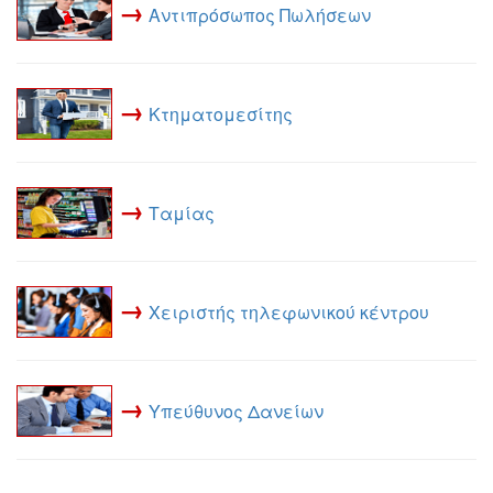
→
Αντιπρόσωπος Πωλήσεων
→
Κτηματομεσίτης
→
Ταμίας
→
Χειριστής τηλεφωνικού κέντρου
→
Υπεύθυνος Δανείων