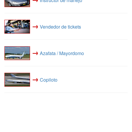
Instructor de manejo
→
Vendedor de tickets
→
Azafata / Mayordomo
→
Copiloto