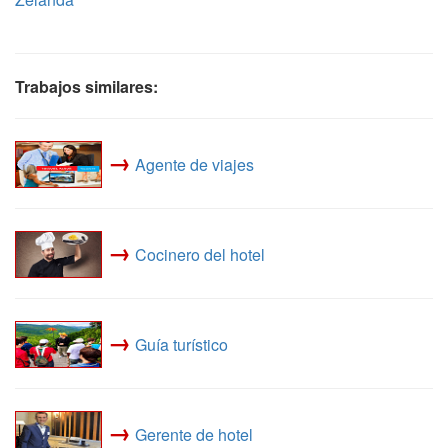
Trabajos similares:
→
Agente de viajes
→
Cocinero del hotel
→
Guía turístico
→
Gerente de hotel