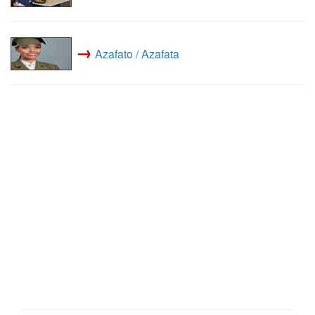
→
Azafato / Azafata