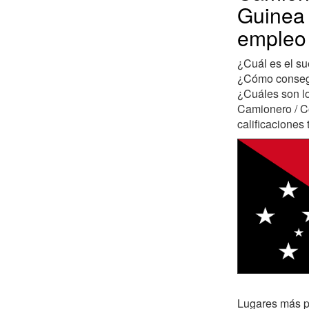
Guinea 
empleo
¿Cuál es el s
¿Cómo consegu
¿Cuáles son lo
Camionero / C
calificaciones 
Lugares más po