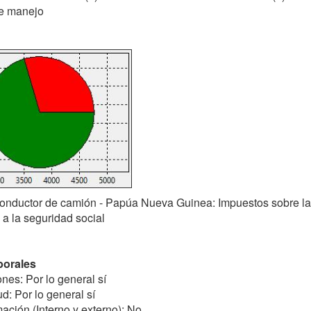
de manejo
onductor de camión - Papúa Nueva Guinea: Impuestos sobre la
 a la seguridad social
borales
nes: Por lo general sí
d: Por lo general sí
ación (Interno y externo): No