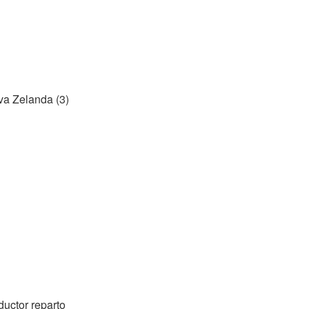
va Zelanda (3)
uctor reparto