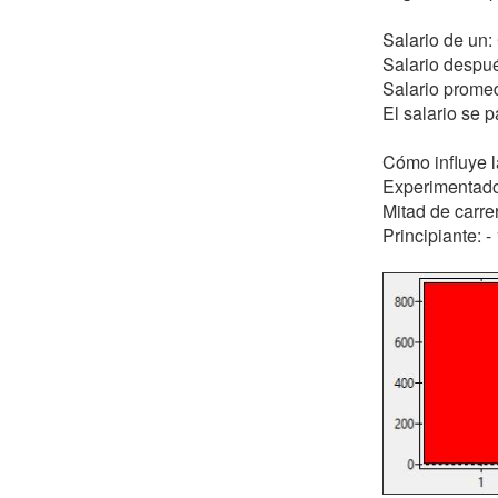
Salario de un
Salario despué
Salario prome
El salario se 
Cómo influye la
Experimentad
Mitad de carre
Principiante: 