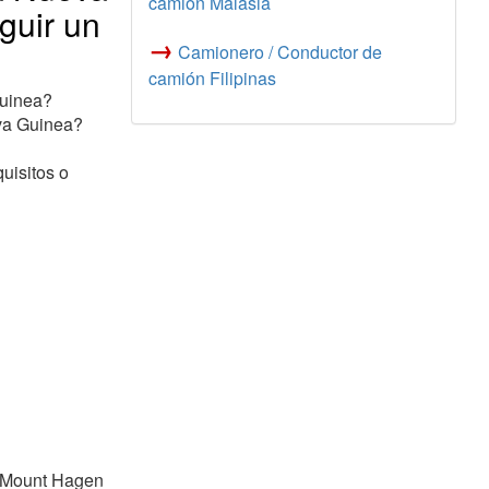
camión Malasia
guir un
→
Camionero / Conductor de
camión Filipinas
Guinea?
va Guinea?
uisitos o
, Mount Hagen