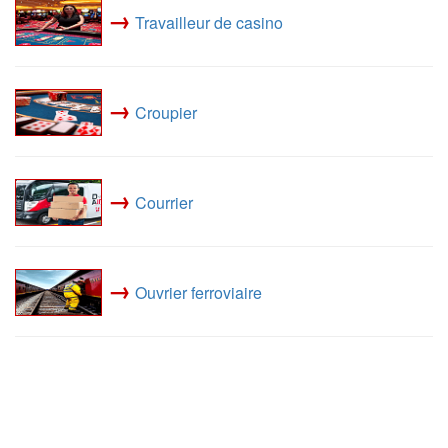
→
Travailleur de casino
→
Croupier
→
Courrier
→
Ouvrier ferroviaire