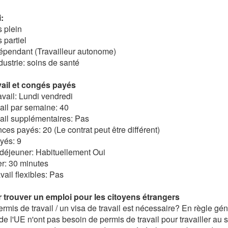
:
s plein
 partiel
dépendant (Travailleur autonome)
dustrie: soins de santé
ail et congés payés
vail: Lundi vendredi
ail par semaine: 40
ail supplémentaires: Pas
es payés: 20 (Le contrat peut être différent)
yés: 9
déjeuner: Habituellement Oui
r: 30 minutes
vail flexibles: Pas
 trouver un emploi pour les citoyens étrangers
rmis de travail / un visa de travail est nécessaire? En règle gén
de l'UE n'ont pas besoin de permis de travail pour travailler au s