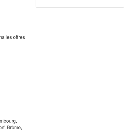
s les offres
Hambourg,
orf, Brême,