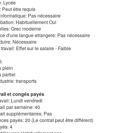
e: Lycée
n: Peut être requis
informatique: Pas nécessaire
bation: Habituellement Oui
elles: Grec moderne
ce d'une langue etrangere: Pas nécessaire
duire: Nécessaire
ravail: Effet sur le salaire - Faible
:
s plein
 partiel
dustrie: transports
ail et congés payés
vail: Lundi vendredi
ail par semaine: 40
ail supplémentaires: Pas
es payés: 20 (Le contrat peut être différent)
yés: 4