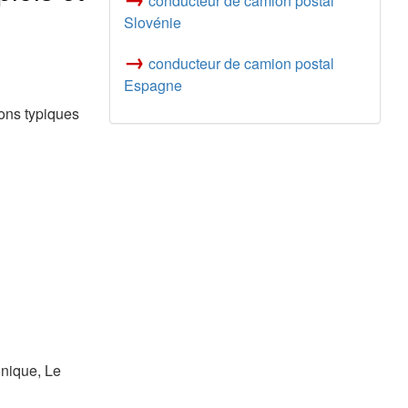
conducteur de camion postal
Slovénie
→
conducteur de camion postal
Espagne
ions typiques
onique, Le