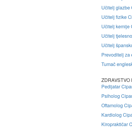
Učitelj glazbe
Učitelj fizike C
Učitelj kemije 
Učitelj tjeles
Učitelj špansk
Prevoditelj za 
Tumač englesk
ZDRAVSTVO I
Pedijatar Cipa
Psiholog Cipa
Oftamolog Cip
Kardiolog Cip
Kiropraktičar 