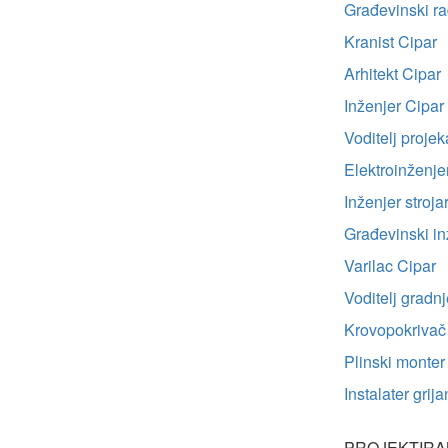
Građevinski ra
Kranist Cipar
Arhitekt Cipar
Inženjer Cipar
Voditelj projek
Elektroinženje
Inženjer stroja
Građevinski in
Varilac Cipar
Voditelj gradn
Krovopokrivač
Plinski monter
Instalater grij
PROJEKTIRAN