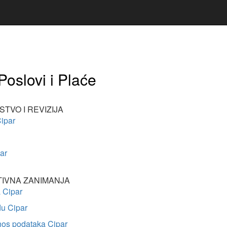
Poslovi i Plaće
TVO I REVIZIJA
ipar
ar
TIVNA ZANIMANJA
a Cipar
du Cipar
nos podataka Cipar