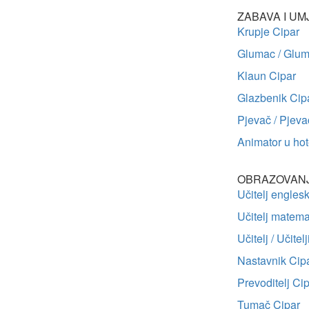
ZABAVA I U
Krupje Cipar
Glumac / Glum
Klaun Cipar
Glazbenik Cip
Pjevač / Pjeva
Animator u hot
OBRAZOVAN
Učitelj engles
Učitelj matema
Učitelj / Učitel
Nastavnik Cip
Prevoditelj Ci
Tumač Cipar