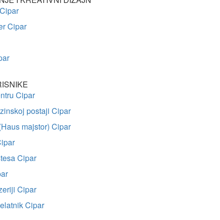
 Cipar
er Cipar
par
ISNIKE
entru Cipar
inskoj postaji Cipar
(Haus majstor) Cipar
ipar
tesa Cipar
par
zeriji Cipar
jelatnik Cipar