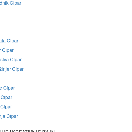
dnik Cipar
ata Cipar
r Cipar
rstva Cipar
žinjer Cipar
je Cipar
 Cipar
 Cipar
anja Cipar
JE I KREATIVNI DIZAJN