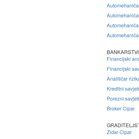
Automehaničar
Automehaničar 
Automehaničar 
Automehaničar
BANKARSTVO 
Financijski ana
Financijski sav
Analitičar rizi
Kreditni savjet
Porezni savjet
Broker Cipar
GRADITELJS
Zidar Cipar