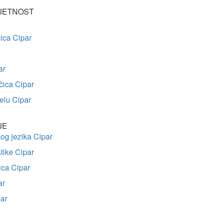
MJETNOST
ica Cipar
ar
čica Cipar
elu Cipar
JE
kog jezika Cipar
tike Cipar
jica Cipar
ar
par