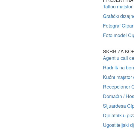
Tattoo majstor
Grafički dizajn
Fotograf Cipar
Foto model Ci
SKRB ZA KOR
Agent u call c
Radnik na benz
Kućni majstor 
Recepcioner C
Domaćin / Hos
Stjuardesa Ci
Djelatnik u piz
Ugostiteljski d