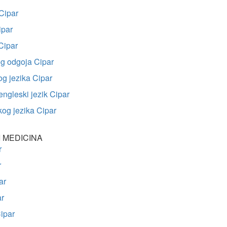
 Cipar
ipar
Cipar
nog odgoja Cipar
og jezika Cipar
engleski jezik Cipar
og jezika Cipar
 MEDICINA
r
r
ar
ar
Cipar