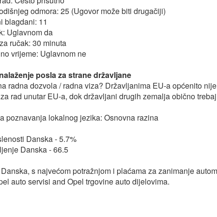
ad: Često prisutno
odišnjeg odmora: 25 (Ugovor može biti drugačiji)
i blagdani: 11
k: Uglavnom da
za ručak: 30 minuta
dno vrijeme: Uglavnom ne
onalaženje posla za strane državljane
bna radna dozvola / radna viza? Državljanima EU-a općenito nij
za rad unutar EU-a, dok državljani drugih zemalja obično trebaj
a poznavanja lokalnog jezika: Osnovna razina
lenosti Danska - 5.7%
jenje Danska - 66.5
i Danska, s najvećom potražnjom i plaćama za zanimanje autom
pel auto servisi and Opel trgovine auto dijelovima.