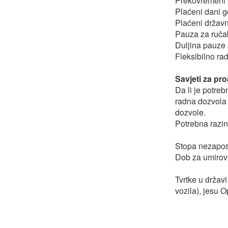
Prekovremeni r
Plaćeni dani g
Plaćeni državn
Pauza za ruča
Duljina pauze 
Fleksibilno ra
Savjeti za pr
Da li je potre
radna dozvola 
dozvole.
Potrebna razin
Stopa nezapos
Dob za umirovl
Tvrtke u držav
vozila), jesu O