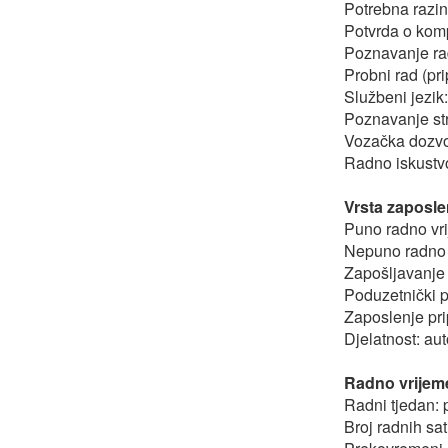
Potrebna razin
Potvrda o komp
Poznavanje ra
Probni rad (pr
Službeni jezik
Poznavanje str
Vozačka dozv
Radno iskustvo
Vrsta zaposle
Puno radno vr
Nepuno radno 
Zapošljavanje
Poduzetnički 
Zaposlenje pri
Djelatnost: au
Radno vrijeme
Radni tjedan: 
Broj radnih sat