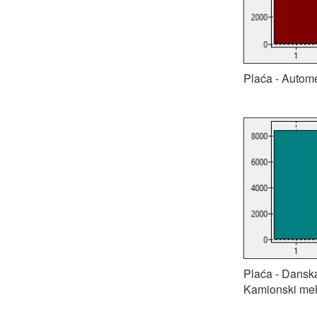
Plaća - Autome
Plaća - Danska
Kamionski me