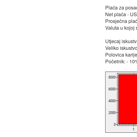
Plaća za posa
Net plaća - U
Prosječna pla
Valuta u kojoj
Utjecaj iskustv
Veliko iskustv
Polovica karij
Početnik: - 10