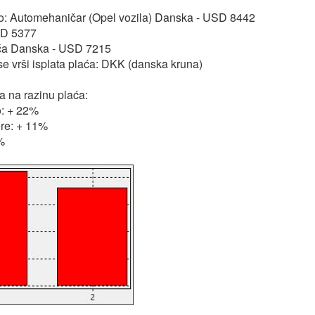
o: Automehaničar (Opel vozila) Danska - USD 8442
SD 5377
ća Danska - USD 7215
 se vrši isplata plaća: DKK (danska kruna)
a na razinu plaća:
o: + 22%
ere: + 11%
%