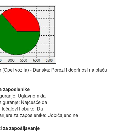
(Opel vozila) - Danska: Porezi i doprinosi na plaću
a zaposlenike
iguranje: Uglavnom da
siguranje: Najčešće da
ki tečajevi i obuke: Da
arijere za zaposlenike: Uobičajeno ne
ti za zapošljavanje