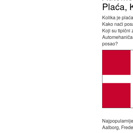
Plaća, 
Kolika je plać
Kako naći pos
Koji su tipičn
Automehaničar (
posao?
Najpopularnije
Aalborg, Frede