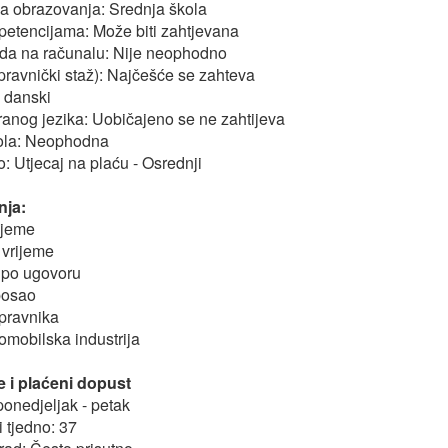
a obrazovanja: Srednja škola
etencijama: Može biti zahtjevana
da na računalu: Nije neophodno
ipravnički staž): Najčešće se zahteva
: danski
anog jezika: Uobičajeno se ne zahtijeva
ola: Neophodna
: Utjecaj na plaću - Osrednji
nja:
ijeme
vrijeme
 po ugovoru
posao
pravnika
tomobilska industrija
 i plaćeni dopust
ponedjeljak - petak
i tjedno: 37