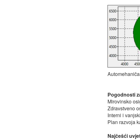
Automehaničar 
Pogodnosti z
Mirovinsko os
Zdravstveno o
Interni i vanjs
Plan razvoja k
Najčešći uvje