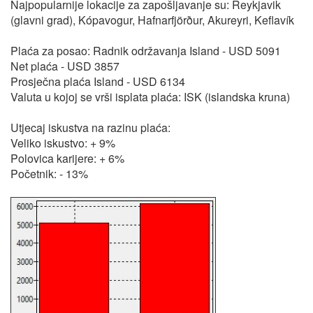
Najpopularnije lokacije za zapošljavanje su: Reykjavik
(glavni grad), Kópavogur, Hafnarfjörður, Akureyri, Keflavík
Plaća za posao: Radnik održavanja Island - USD 5091
Net plaća - USD 3857
Prosječna plaća Island - USD 6134
Valuta u kojoj se vrši isplata plaća: ISK (islandska kruna)
Utjecaj iskustva na razinu plaća:
Veliko iskustvo: + 9%
Polovica karijere: + 6%
Početnik: - 13%