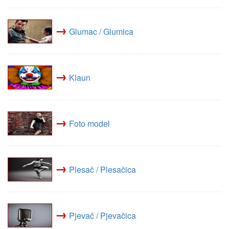
→
Glumac / Glumica
→
Klaun
→
Foto model
→
Plesač / Plesačica
→
Pjevač / Pjevačica