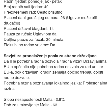
Radni tjedan: ponedjeljak - petak
Broj radnih sati tjedno: 40
Prekovremeni rad: Često prisutno
Plaćeni dani godišnjeg odmora: 26 (Ugovor može biti
drugačiji)
Plaćeni državni blagdani: 14
Pauza za ručak: Uglavnom da
Duljina pauze za ručak: 30 minuta
Fleksibilno radno vrijeme: Da
Savjeti za pronalaženje posla za strane državljane
Da li je potrebna radna dozvola / radna viza? Državljanima
EU-a općenito nije potrebna radna dozvola za rad unutar
EU-a, dok državljani drugih zemalja obično trebaju dobiti
radne dozvole.
Potrebna razina poznavanja lokalnog jezika: Profesionalna
razina
Stopa nezaposlenosti Malta - 3.9%
Dob za umirovljenje Malta - 63