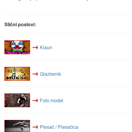
Slični poslovi:
→
Klaun
→
Glazbenik
→
Foto model
→
Plesač / Plesačica