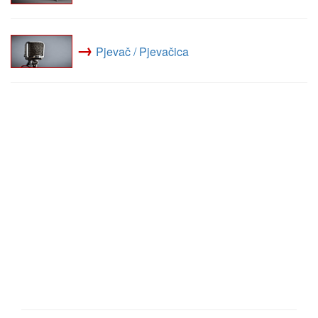
→
Pjevač / Pjevačica