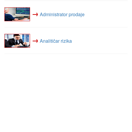
→
Administrator prodaje
→
Analitičar rizika