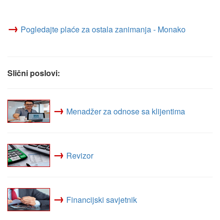
→
Pogledajte plaće za ostala zanimanja - Monako
Slični poslovi:
→
Menadžer za odnose sa klijentima
→
Revizor
→
Financijski savjetnik