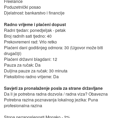
Freelance
Poduzetnički posao
Djelatnost: bankarstvo i financije
Radno vrijeme i plaćeni dopust
Radni tjedan: ponedjeljak - petak
Broj radnih sati tjedno: 40
Prekovremeni rad: Vrlo retko
Plaćeni dani godišnjeg odmora: 30 (Ugovor može biti
drugačiji)
Plaćeni državni blagdani: 12
Pauza za ručak: Da
Duljina pauze za ručak: 30 minuta
Fleksibilno radno vrijeme: Da
Savjeti za pronalaženje posla za strane državljane
Da li je potrebna radna dozvola / radna viza? Obavezna
Potrebna razina poznavanja lokalnog jezika: Puna
profesionalna razina
Stopa nezaposlenosti Monako - 2%