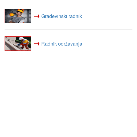
→
Građevinski radnik
→
Radnik održavanja