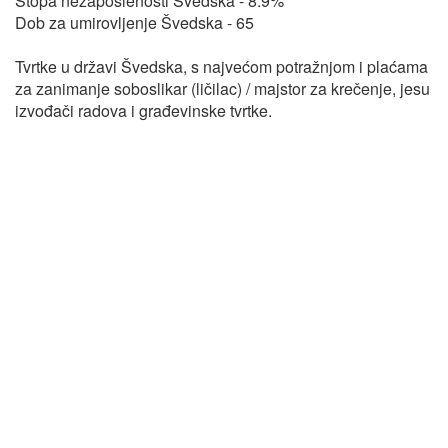
Stopa nezaposlenosti Švedska - 8.9%
Dob za umirovljenje Švedska - 65
Tvrtke u državi Švedska, s najvećom potražnjom i plaćama
za zanimanje soboslikar (ličilac) / majstor za krečenje, jesu
izvođači radova i građevinske tvrtke.