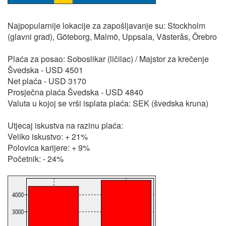
Najpopularnije lokacije za zapošljavanje su: Stockholm
(glavni grad), Göteborg, Malmö, Uppsala, Västerås, Örebro
Plaća za posao: Soboslikar (ličilac) / Majstor za krečenje
Švedska - USD 4501
Net plaća - USD 3170
Prosječna plaća Švedska - USD 4840
Valuta u kojoj se vrši isplata plaća: SEK (švedska kruna)
Utjecaj iskustva na razinu plaća:
Veliko iskustvo: + 21%
Polovica karijere: + 9%
Početnik: - 24%