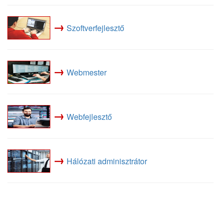
→
Szoftverfejlesztő
→
Webmester
→
Webfejlesztő
→
Hálózati adminisztrátor