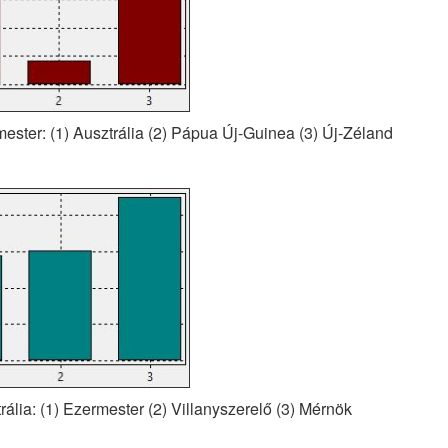
mester: (1) Ausztrália (2) Pápua Új-Guinea (3) Új-Zéland
rália: (1) Ezermester (2) Villanyszerelő (3) Mérnök