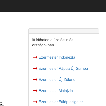
Itt láthatod a fizetést más
országokban
→
Ezermester Indonézia
→
Ezermester Pápua Új-Guinea
→
Ezermester Új-Zéland
→
Ezermester Malajzia
→
s,
Ezermester Fülöp-szigetek