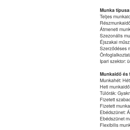
Munka típusa
Teljes munkai
Részmunkaid
Átmeneti mun
Szezonális m
Éjszakai műs
Szerződéses 
Önfoglalkoztat
Ipari szektor:
Munkaidő és f
Munkahét: Hétf
Heti munkaidő
Túlórák: Gyak
Fizetett szaba
Fizetett munka
Ebédszünet: Á
Ebédszünet ma
Flexibilis mun