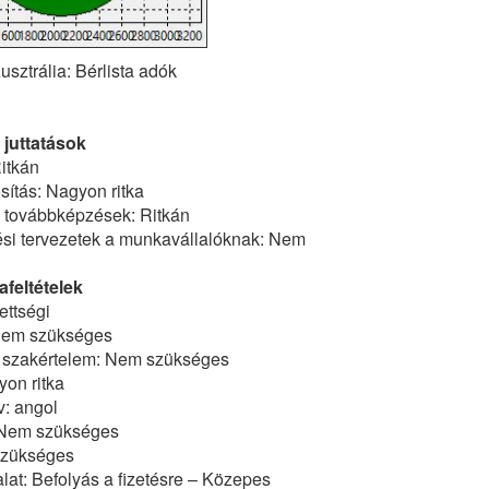
usztrália: Bérlista adók
 juttatások
itkán
ítás: Nagyon ritka
ő továbbképzések: Ritkán
tési tervezetek a munkavállalóknak: Nem
feltételek
ettségi
Nem szükséges
 szakértelem: Nem szükséges
on ritka
v: angol
 Nem szükséges
Szükséges
at: Befolyás a fizetésre – Közepes