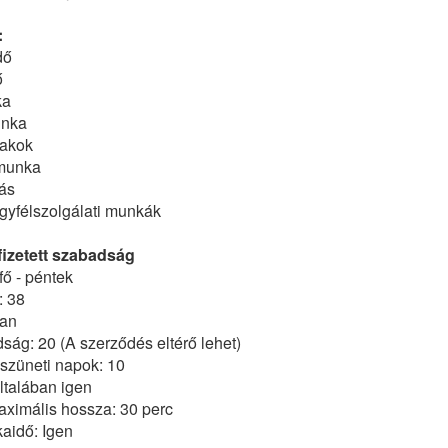
:
dő
ő
ka
unka
zakok
munka
ás
 ügyfélszolgálati munkák
izetett szabadság
ő - péntek
: 38
ran
dság: 20 (A szerződés eltérő lehet)
szüneti napok: 10
ltalában igen
ximális hossza: 30 perc
kaidő: Igen