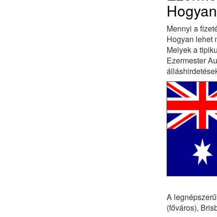
Hogyan 
Mennyi a fizet
Hogyan lehet m
Melyek a tipi
Ezermester Aus
álláshirdetés
A legnépszerű
(főváros), Bri