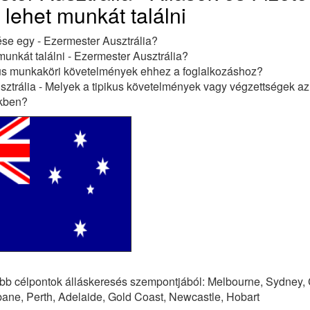
lehet munkát találni
ése egy - Ezermester Ausztrália?
unkát találni - Ezermester Ausztrália?
kus munkaköri követelmények ehhez a foglalkozáshoz?
ztrália - Melyek a tipikus követelmények vagy végzettségek az
ekben?
bb célpontok álláskeresés szempontjából: Melbourne, Sydney,
sbane, Perth, Adelaide, Gold Coast, Newcastle, Hobart