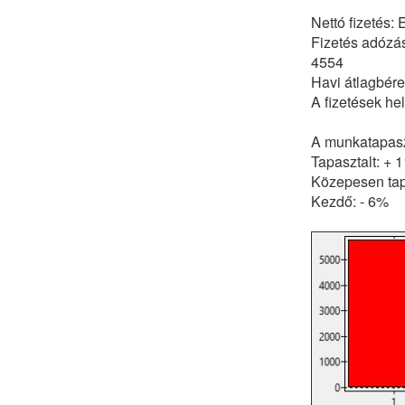
Nettó fizetés:
Fizetés adózás
4554
Havi átlagbére
A fizetések he
A munkatapaszt
Tapasztalt: + 
Közepesen tap
Kezdő: - 6%