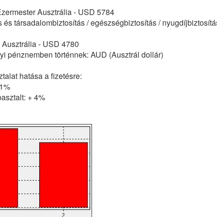
 Ezermester Ausztrália - USD 5784
 és társadalombiztosítás / egészségbiztosítás / nyugdíjbiztosít
 Ausztrália - USD 4780
lyi pénznemben történnek: AUD (Ausztrál dollár)
alat hatása a fizetésre:
11%
asztalt: + 4%