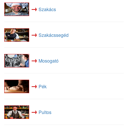
→
Szakács
→
Szakácssegéd
→
Mosogató
→
Pék
→
Pultos