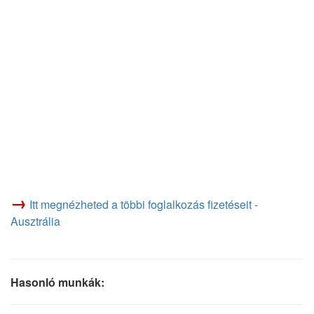
→
Itt megnézheted a többi foglalkozás fizetéseit -
Ausztrália
Hasonló munkák: