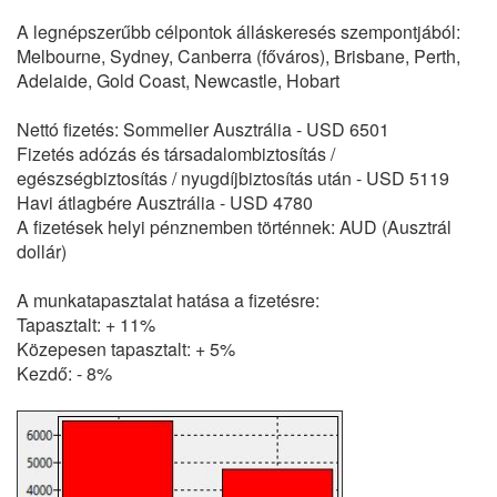
A legnépszerűbb célpontok álláskeresés szempontjából:
Melbourne, Sydney, Canberra (főváros), Brisbane, Perth,
Adelaide, Gold Coast, Newcastle, Hobart
Nettó fizetés: Sommelier Ausztrália - USD 6501
Fizetés adózás és társadalombiztosítás /
egészségbiztosítás / nyugdíjbiztosítás után - USD 5119
Havi átlagbére Ausztrália - USD 4780
A fizetések helyi pénznemben történnek: AUD (Ausztrál
dollár)
A munkatapasztalat hatása a fizetésre:
Tapasztalt: + 11%
Közepesen tapasztalt: + 5%
Kezdő: - 8%