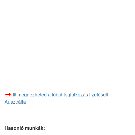
→
Itt megnézheted a többi foglalkozás fizetéseit -
Ausztrália
Hasonló munkák: