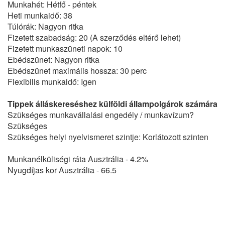
Munkahét: Hétfő - péntek
Heti munkaidő: 38
Túlórák: Nagyon ritka
Fizetett szabadság: 20 (A szerződés eltérő lehet)
Fizetett munkaszüneti napok: 10
Ebédszünet: Nagyon ritka
Ebédszünet maximális hossza: 30 perc
Flexibilis munkaidő: Igen
Tippek álláskereséshez külföldi állampolgárok számára
Szükséges munkavállalási engedély / munkavízum?
Szükséges
Szükséges helyi nyelvismeret szintje: Korlátozott szinten
Munkanélküliségi ráta Ausztrália - 4.2%
Nyugdíjas kor Ausztrália - 66.5