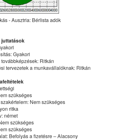
kás - Ausztria: Bérlista adók
 juttatások
yakori
ítás: Gyakori
ő továbbképzések: Ritkán
tési tervezetek a munkavállalóknak: Ritkán
feltételek
ettségi
Nem szükséges
 szakértelem: Nem szükséges
on ritka
v: német
 Nem szükséges
Nem szükséges
at: Befolyás a fizetésre – Alacsony