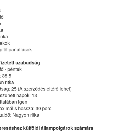
:
dő
ő
ka
unka
zakok
építőipar állások
izetett szabadság
ő - péntek
: 38.5
n ritka
dság: 25 (A szerződés eltérő lehet)
szüneti napok: 13
ltalában igen
ximális hossza: 30 perc
kaidő: Nagyon ritka
ereséshez külföldi állampolgárok számára