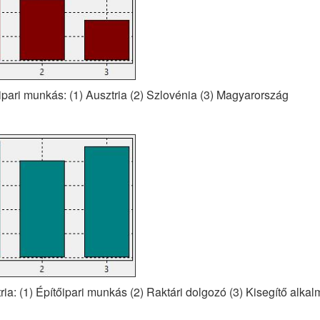
őipari munkás: (1) Ausztria (2) Szlovénia (3) Magyarország
ria: (1) Építőipari munkás (2) Raktári dolgozó (3) Kisegítő alkal