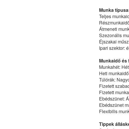
Munka típusa
Teljes munkai
Részmunkaid
Átmeneti mun
Szezonális m
Éjszakai műs
Ipari szektor: 
Munkaidő és f
Munkahét: Hétf
Heti munkaidő
Túlórák: Nagyo
Fizetett szaba
Fizetett munka
Ebédszünet: Á
Ebédszünet ma
Flexibilis mun
Tippek állásk