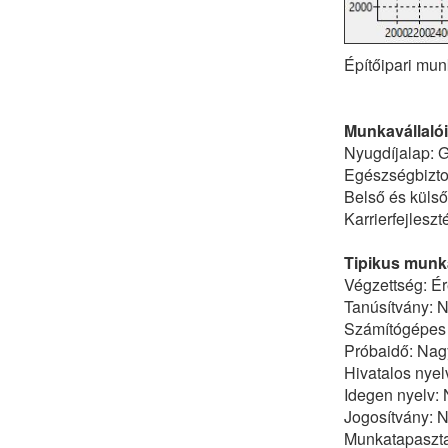
Építőipari mun
Munkavállalói
Nyugdíjalap: G
Egészségbiztos
Belső és küls
Karrierfejlesz
Tipikus munka
Végzettség: Ér
Tanúsítvány: 
Számítógépes
Próbaidő: Nagy
Hivatalos nyel
Idegen nyelv:
Jogosítvány: 
Munkatapasztal