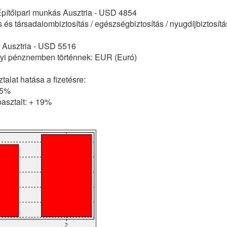
 Építőipari munkás Ausztria - USD 4854
 és társadalombiztosítás / egészségbiztosítás / nyugdíjbiztosít
e Ausztria - USD 5516
elyi pénznemben történnek: EUR (Euró)
alat hatása a fizetésre:
15%
asztalt: + 19%