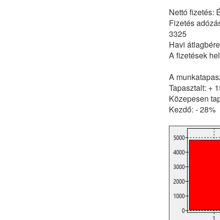
Nettó fizetés:
Fizetés adózás
3325
Havi átlagbér
A fizetések h
A munkatapaszt
Tapasztalt: + 
Közepesen tap
Kezdő: - 28%