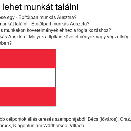
lehet munkát találni
ése egy - Építőipari munkás Ausztria?
unkát találni - Építőipari munkás Ausztria?
kus munkaköri követelmények ehhez a foglalkozáshoz?
kás Ausztria - Melyek a tipikus követelmények vagy végzettség
ekben?
b célpontok álláskeresés szempontjából: Bécs (főváros), Graz,
bruck, Klagenfurt am Wörthersee, Villach