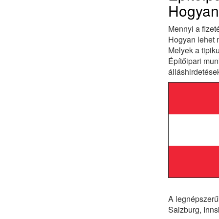
Hogyan 
Mennyi a fizet
Hogyan lehet m
Melyek a tipi
Építőipari mun
álláshirdetés
A legnépszerűb
Salzburg, Inns