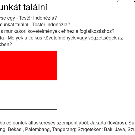
nkát találni
ése egy - Testőr Indonézia?
unkát találni - Testőr Indonézia?
kus munkaköri követelmények ehhez a foglalkozáshoz?
ia - Melyek a tipikus követelmények vagy végzettségek az
ekben?
b célpontok álláskeresés szempontjából: Jakarta (főváros), Su
g, Bekasi, Palembang, Tangerang; Szigeteken: Bali, Jáva, Sz