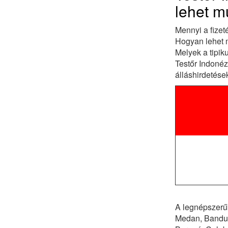
lehet mu
Mennyi a fizet
Hogyan lehet m
Melyek a tipi
Testőr Indonéz
álláshirdetés
A legnépszerűb
Medan, Bandun