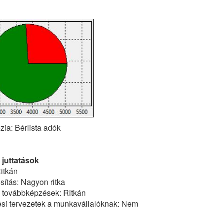
zia: Bérlista adók
 juttatások
itkán
ítás: Nagyon ritka
ő továbbképzések: Ritkán
tési tervezetek a munkavállalóknak: Nem