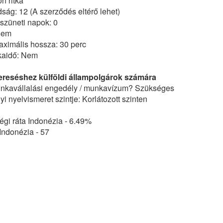
n ritka
dság: 12 (A szerződés eltérő lehet)
szüneti napok: 0
Nem
ximális hossza: 30 perc
nkaidő: Nem
ereséshez külföldi állampolgárok számára
kavállalási engedély / munkavízum? Szükséges
i nyelvismeret szintje: Korlátozott szinten
gi ráta Indonézia - 6.49%
Indonézia - 57