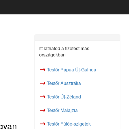
Itt láthatod a fizetést más
országokban
→
Testőr Pápua Új-Guinea
→
Testőr Ausztrália
→
Testőr Új-Zéland
→
Testőr Malajzia
→
ogyan
Testőr Fülöp-szigetek