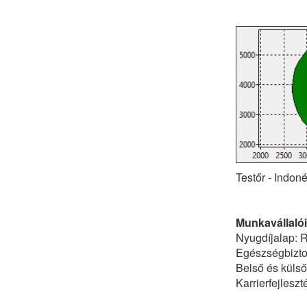
Testőr - Indoné
Munkavállalói
Nyugdíjalap: R
Egészségbiztos
Belső és küls
Karrierfejlesz