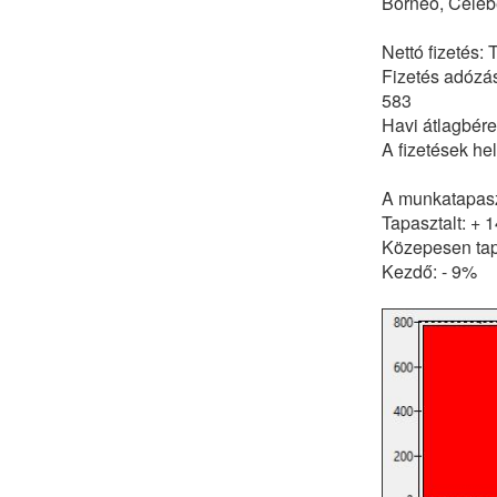
Borneó, Celeb
Nettó fizetés:
Fizetés adózás
583
Havi átlagbér
A fizetések he
A munkatapaszt
Tapasztalt: + 
Közepesen tap
Kezdő: - 9%