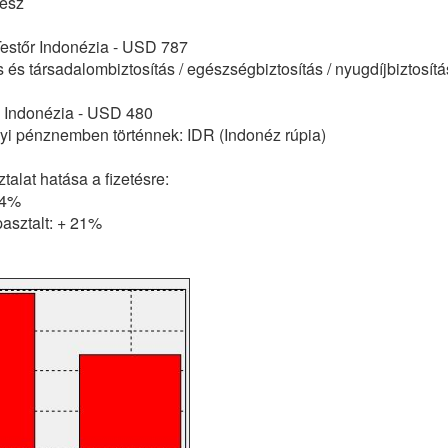
esz
 Testőr Indonézia - USD 787
 és társadalombiztosítás / egészségbiztosítás / nyugdíjbiztosít
e Indonézia - USD 480
lyi pénznemben történnek: IDR (Indonéz rúpia)
alat hatása a fizetésre:
14%
asztalt: + 21%