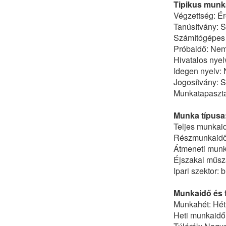
Tipikus munka
Végzettség: Ér
Tanúsítvány: 
Számítógépes
Próbaidő: Ne
Hivatalos nyel
Idegen nyelv:
Jogosítvány: 
Munkatapasztal
Munka típusa
Teljes munkai
Részmunkaid
Átmeneti mun
Éjszakai műs
Ipari szektor: 
Munkaidő és f
Munkahét: Hétf
Heti munkaidő