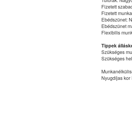
Túlórák: Nagyo
Fizetett szaba
Fizetett munka
Ebédszünet: 
Ebédszünet ma
Flexibilis mu
Tippek állásk
Szükséges mun
Szükséges hely
Munkanélkülisé
Nyugdíjas kor 