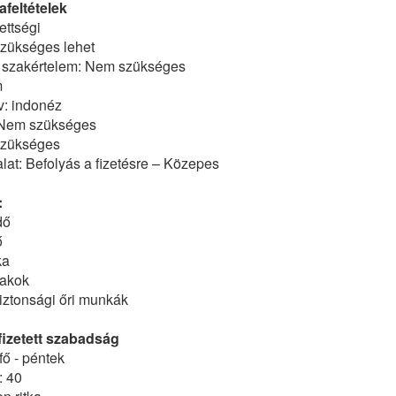
feltételek
ettségi
Szükséges lehet
 szakértelem: Nem szükséges
m
v: indonéz
 Nem szükséges
Szükséges
at: Befolyás a fizetésre – Közepes
:
dő
ő
ka
zakok
biztonsági őri munkák
izetett szabadság
ő - péntek
: 40