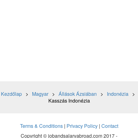
Kezdőlap
>
Magyar
>
Állások Ázsiában
>
Indonézia
>
Kasszás Indonézia
Terms & Conditions
|
Privacy Policy
|
Contact
Copyright © jobandsalaryabroad.com 2017 -