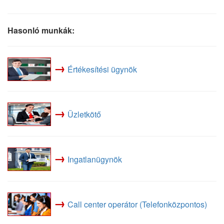
Hasonló munkák:
→
Értékesítési ügynök
→
Üzletkötő
→
Ingatlanügynök
→
Call center operátor (Telefonközpontos)