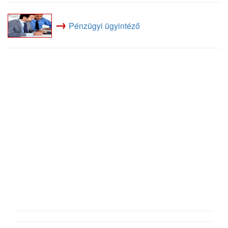
→
Pénzügyi ügyintéző