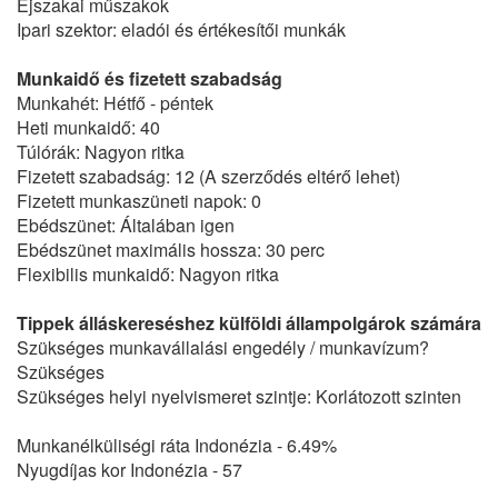
Éjszakai műszakok
Ipari szektor: eladói és értékesítői munkák
Munkaidő és fizetett szabadság
Munkahét: Hétfő - péntek
Heti munkaidő: 40
Túlórák: Nagyon ritka
Fizetett szabadság: 12 (A szerződés eltérő lehet)
Fizetett munkaszüneti napok: 0
Ebédszünet: Általában igen
Ebédszünet maximális hossza: 30 perc
Flexibilis munkaidő: Nagyon ritka
Tippek álláskereséshez külföldi állampolgárok számára
Szükséges munkavállalási engedély / munkavízum?
Szükséges
Szükséges helyi nyelvismeret szintje: Korlátozott szinten
Munkanélküliségi ráta Indonézia - 6.49%
Nyugdíjas kor Indonézia - 57