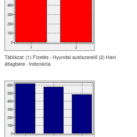
Táblázat: (1) Fizetés - Hyundai autószerelő (2) Havi
átlagbére - Indonézia