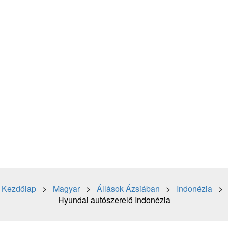
Kezdőlap
>
Magyar
>
Állások Ázsiában
>
Indonézia
>
Hyundai autószerelő Indonézia