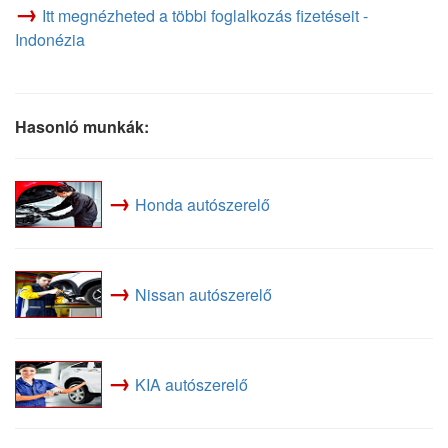
→
Itt megnézheted a többi foglalkozás fizetéseit -
Indonézia
Hasonló munkák:
→
Honda autószerelő
→
Nissan autószerelő
→
KIA autószerelő