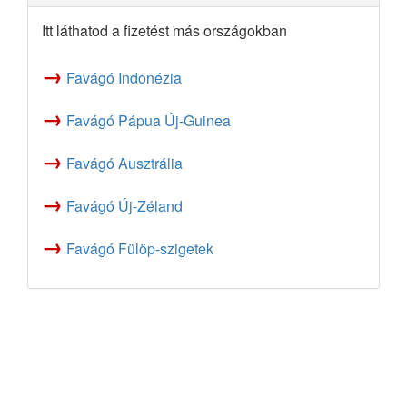
Itt láthatod a fizetést más országokban
→
Favágó Indonézia
→
Favágó Pápua Új-Guinea
→
Favágó Ausztrália
→
Favágó Új-Zéland
→
Favágó Fülöp-szigetek