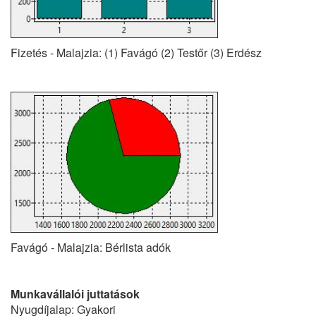
Fizetés - Malajzia: (1) Favágó (2) Testőr (3) Erdész
Favágó - Malajzia: Bérlista adók
Munkavállalói juttatások
Nyugdíjalap: Gyakori