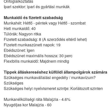
Önfoglalkoztatás
Ipari szektor: ipari és gyártási munkák
Munkaidő és fizetett szabadság
Munkahét: Hétfő - péntek vagy Hétfő - szombat
Heti munkaidő: 40
Túlórák: Nagyon ritka
Fizetett szabadság: 8 (A szerződés eltérő lehet)
Fizetett munkaszüneti napok: 19
Ebédszünet: Igen
Ebédszünet maximális hossza: 30 perc
Flexibilis munkaidő: Majdnem mindig
Tippek álláskereséshez külföldi állampolgárok számára
Szükséges munkavállalási engedély / munkavízum?
Szükséges
Szükséges helyi nyelvismeret szintje: Korlátozott szinten
Munkanélküliségi ráta Malajzia - 4.6%
Nyugdíjas kor Malajzia - 60