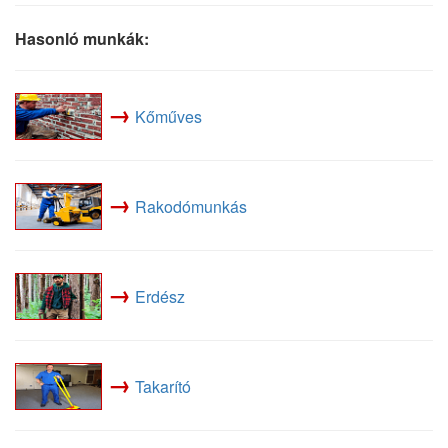
Hasonló munkák:
→
Kőműves
→
Rakodómunkás
→
Erdész
→
Takarító