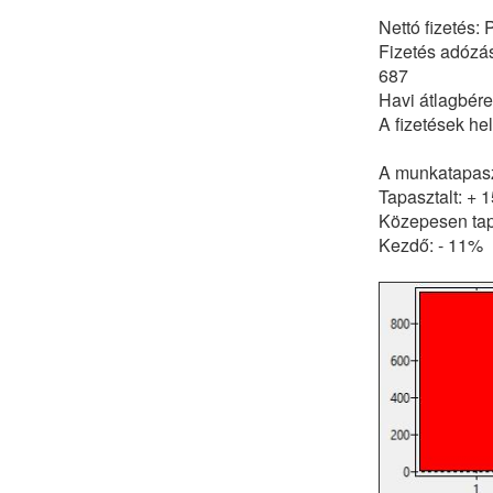
Nettó fizetés:
Fizetés adózás
687
Havi átlagbér
A fizetések he
A munkatapaszt
Tapasztalt: + 
Közepesen tap
Kezdő: - 11%