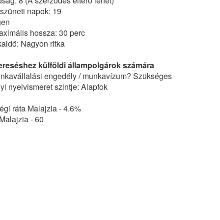
dság: 8 (A szerződés eltérő lehet)
szüneti napok: 19
gen
ximális hossza: 30 perc
kaidő: Nagyon ritka
ereséshez külföldi állampolgárok számára
kavállalási engedély / munkavízum? Szükséges
i nyelvismeret szintje: Alapfok
gi ráta Malajzia - 4.6%
Malajzia - 60