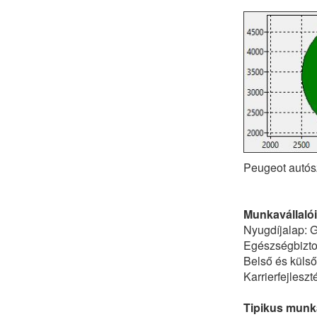
Peugeot autósz
Munkavállalói
Nyugdíjalap: G
Egészségbiztos
Belső és küls
Karrierfejlesz
Tipikus munka