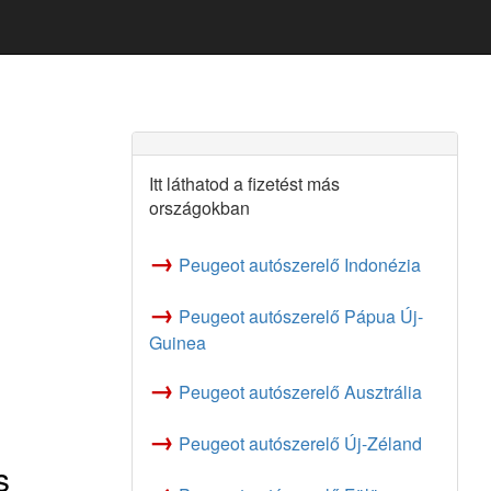
Itt láthatod a fizetést más
országokban
→
Peugeot autószerelő Indonézia
→
Peugeot autószerelő Pápua Új-
Guinea
→
Peugeot autószerelő Ausztrália
→
Peugeot autószerelő Új-Zéland
s