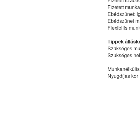
Fizetett szaba
Fizetett munka
Ebédszünet: I
Ebédszünet ma
Flexibilis mun
Tippek állásk
Szükséges mun
Szükséges hely
Munkanélkülisé
Nyugdíjas kor 