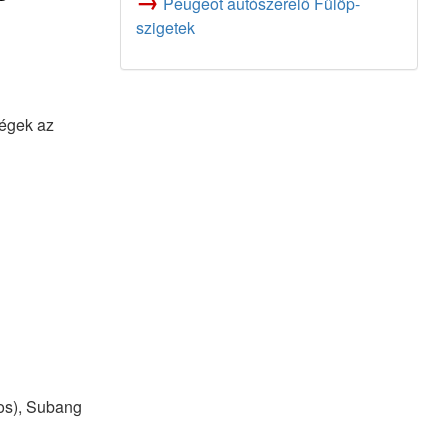
→
Peugeot autószerelő Fülöp-
szigetek
ségek az
os), Subang