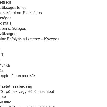
ettségi
Szükséges lehet
szakértelem: Szükséges
kséges
v: maláj
 Nem szükséges
Szükséges
at: Befolyás a fizetésre – Közepes
:
dő
ő
munka
ás
 gépjárműipari munkák
izetett szabadság
ő - péntek vagy Hétfő - szombat
: 40
n ritka