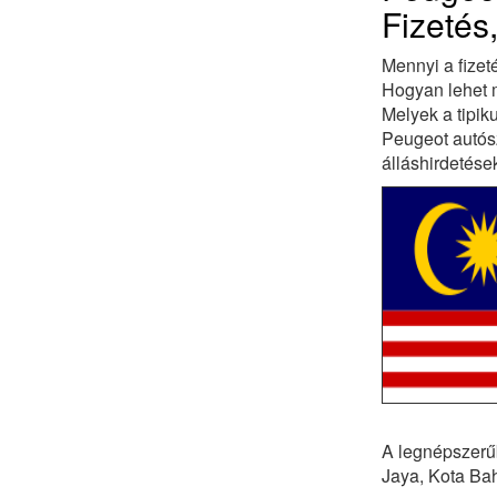
Fizetés
Mennyi a fizet
Hogyan lehet m
Melyek a tipi
Peugeot autósz
álláshirdetés
A legnépszerű
Jaya, Kota Bah