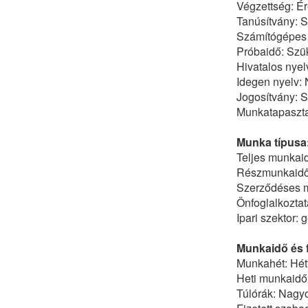
Végzettség: Ér
Tanúsítvány: 
Számítógépes 
Próbaidő: Szü
Hivatalos nyel
Idegen nyelv:
Jogosítvány: 
Munkatapasztal
Munka típusa
Teljes munkai
Részmunkaid
Szerződéses 
Önfoglalkoztat
Ipari szektor:
Munkaidő és f
Munkahét: Hétf
Heti munkaidő
Túlórák: Nagyo