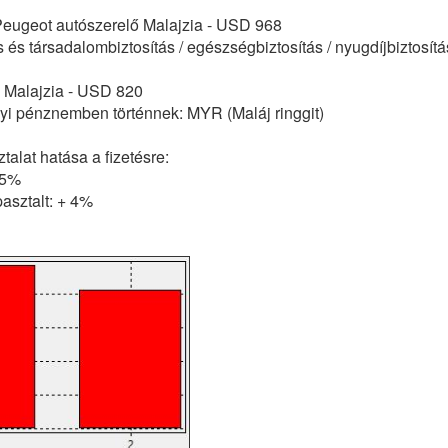
 Peugeot autószerelő Malajzia - USD 968
 és társadalombiztosítás / egészségbiztosítás / nyugdíjbiztosít
e Malajzia - USD 820
lyi pénznemben történnek: MYR (Maláj ringgit)
alat hatása a fizetésre:
15%
asztalt: + 4%