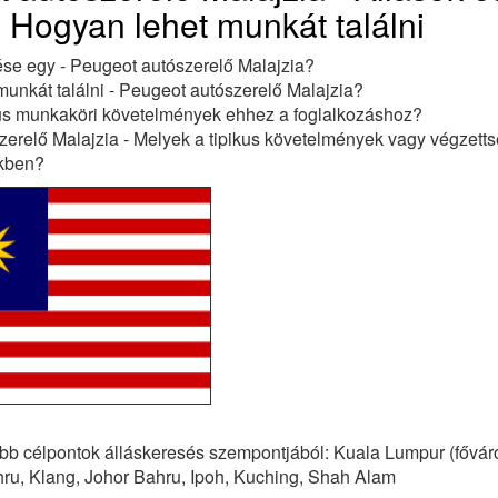
, Hogyan lehet munkát találni
ése egy - Peugeot autószerelő Malajzia?
unkát találni - Peugeot autószerelő Malajzia?
kus munkaköri követelmények ehhez a foglalkozáshoz?
erelő Malajzia - Melyek a tipikus követelmények vagy végzett
ekben?
bb célpontok álláskeresés szempontjából: Kuala Lumpur (fővár
ru, Klang, Johor Bahru, Ipoh, Kuching, Shah Alam