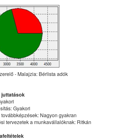
erelő - Malajzia: Bérlista adók
 juttatások
yakori
ítás: Gyakori
ő továbbképzések: Nagyon gyakran
tési tervezetek a munkavállalóknak: Ritkán
feltételek