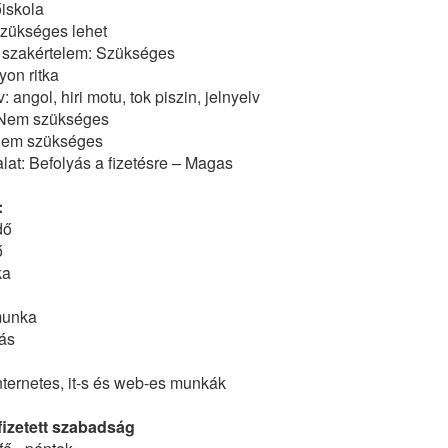
iskola
Szükséges lehet
szakértelem: Szükséges
on ritka
: angol, hiri motu, tok piszin, jelnyelv
 Nem szükséges
Nem szükséges
at: Befolyás a fizetésre – Magas
:
dő
ő
ka
munka
ás
internetes, it-s és web-es munkák
izetett szabadság