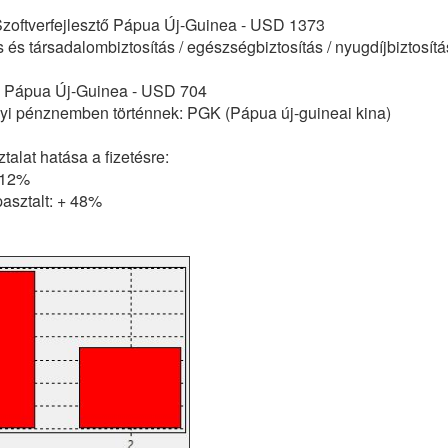
 Szoftverfejlesztő Pápua Új-Guinea - USD 1373
 és társadalombiztosítás / egészségbiztosítás / nyugdíjbiztosít
e Pápua Új-Guinea - USD 704
lyi pénznemben történnek: PGK (Pápua új-guineai kina)
alat hatása a fizetésre:
112%
asztalt: + 48%