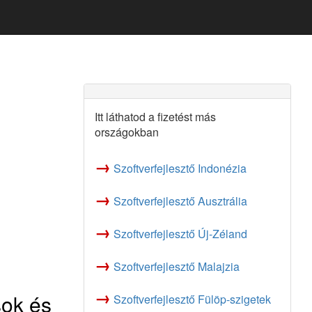
Itt láthatod a fizetést más
országokban
→
Szoftverfejlesztő Indonézia
→
Szoftverfejlesztő Ausztrália
→
Szoftverfejlesztő Új-Zéland
→
Szoftverfejlesztő Malajzia
→
sok és
Szoftverfejlesztő Fülöp-szigetek