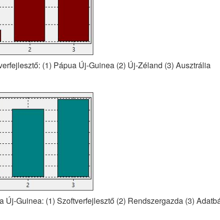
verfejlesztő: (1) Pápua Új-Guinea (2) Új-Zéland (3) Ausztrália
a Új-Guinea: (1) Szoftverfejlesztő (2) Rendszergazda (3) Adatb