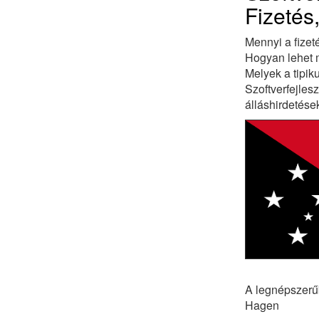
Fizetés
Mennyi a fizet
Hogyan lehet m
Melyek a tipi
Szoftverfejles
álláshirdetés
A legnépszerűb
Hagen