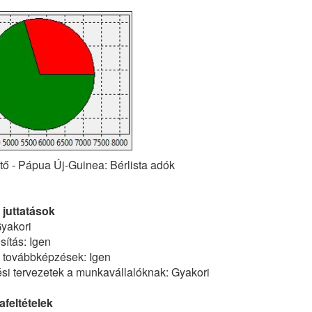
ztő - Pápua Új-Guinea: Bérlista adók
 juttatások
yakori
ítás: Igen
ő továbbképzések: Igen
tési tervezetek a munkavállalóknak: Gyakori
feltételek