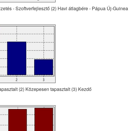
izetés - Szoftverfejlesztő (2) Havi átlagbére - Pápua Új-Guinea
Tapasztalt (2) Közepesen tapasztalt (3) Kezdő