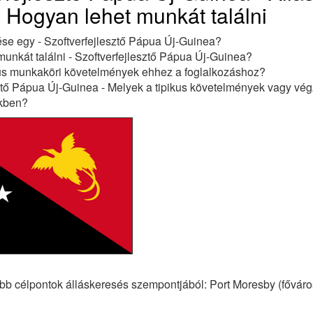
, Hogyan lehet munkát találni
ése egy - Szoftverfejlesztő Pápua Új-Guinea?
unkát találni - Szoftverfejlesztő Pápua Új-Guinea?
kus munkaköri követelmények ehhez a foglalkozáshoz?
ztő Pápua Új-Guinea - Melyek a tipikus követelmények vagy vég
ekben?
b célpontok álláskeresés szempontjából: Port Moresby (főváro