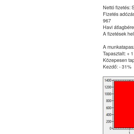
Nettó fizetés:
Fizetés adózás
967
Havi átlagbér
A fizetések he
A munkatapaszt
Tapasztalt: + 
Közepesen tap
Kezdő: - 31%