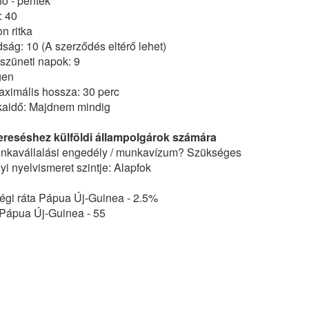
ő - péntek
: 40
n ritka
dság: 10 (A szerződés eltérő lehet)
szüneti napok: 9
gen
ximális hossza: 30 perc
nkaidő: Majdnem mindig
ereséshez külföldi állampolgárok számára
kavállalási engedély / munkavízum? Szükséges
i nyelvismeret szintje: Alapfok
égi ráta Pápua Új-Guinea - 2.5%
 Pápua Új-Guinea - 55