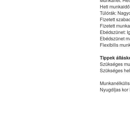
Munkahét: Hétf
Heti munkaidő
Túlórák: Nagyo
Fizetett szaba
Fizetett munka
Ebédszünet: I
Ebédszünet ma
Flexibilis mu
Tippek állásk
Szükséges mun
Szükséges hely
Munkanélkülis
Nyugdíjas kor