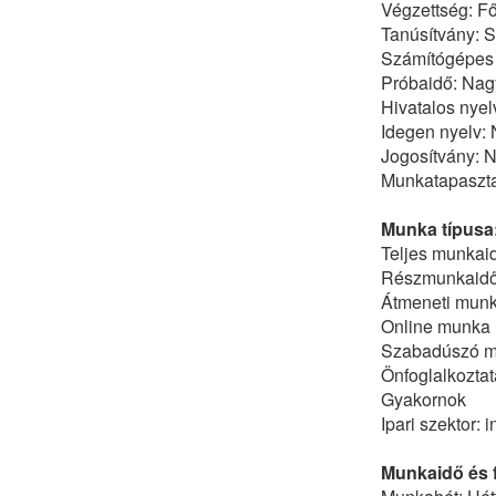
Végzettség: Fő
Tanúsítvány: 
Számítógépes 
Próbaidő: Nagy
Hivatalos nyelv
Idegen nyelv:
Jogosítvány: 
Munkatapasztal
Munka típusa
Teljes munkai
Részmunkaid
Átmeneti mun
Online munka
Szabadúszó 
Önfoglalkoztat
Gyakornok
Ipari szektor: 
Munkaidő és f