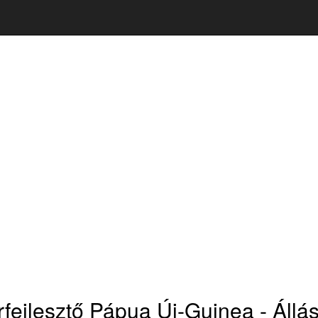
rfejlesztő Pápua Új-Guinea - Állá