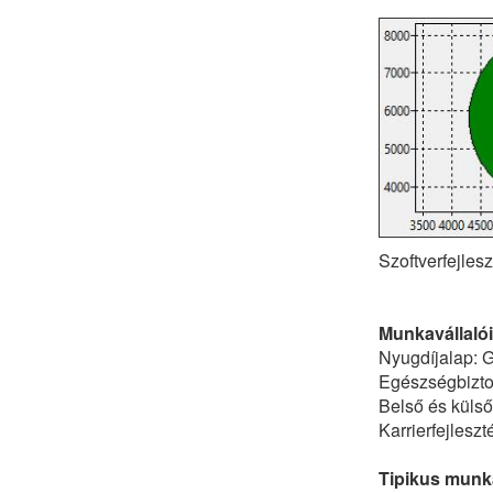
Szoftverfejles
Munkavállalói
Nyugdíjalap: G
Egészségbiztos
Belső és küls
Karrierfejlesz
Tipikus munka