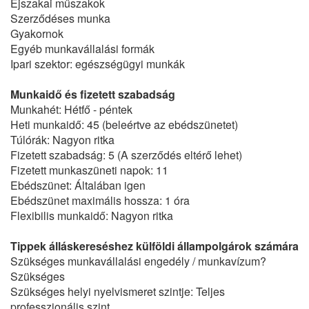
Éjszakai műszakok
Szerződéses munka
Gyakornok
Egyéb munkavállalási formák
Ipari szektor: egészségügyi munkák
Munkaidő és fizetett szabadság
Munkahét: Hétfő - péntek
Heti munkaidő: 45 (beleértve az ebédszünetet)
Túlórák: Nagyon ritka
Fizetett szabadság: 5 (A szerződés eltérő lehet)
Fizetett munkaszüneti napok: 11
Ebédszünet: Általában igen
Ebédszünet maximális hossza: 1 óra
Flexibilis munkaidő: Nagyon ritka
Tippek álláskereséshez külföldi állampolgárok számára
Szükséges munkavállalási engedély / munkavízum?
Szükséges
Szükséges helyi nyelvismeret szintje: Teljes
professzionális szint