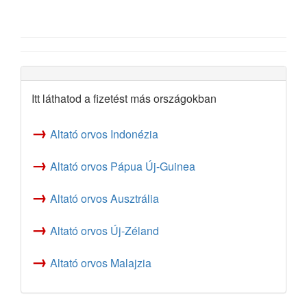
Itt láthatod a fizetést más országokban
→
Altató orvos Indonézia
→
Altató orvos Pápua Új-Guinea
→
Altató orvos Ausztrália
→
Altató orvos Új-Zéland
→
Altató orvos Malajzia