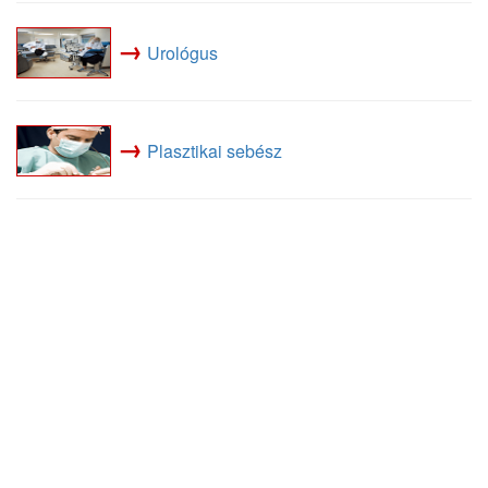
→
Urológus
→
Plasztikai sebész