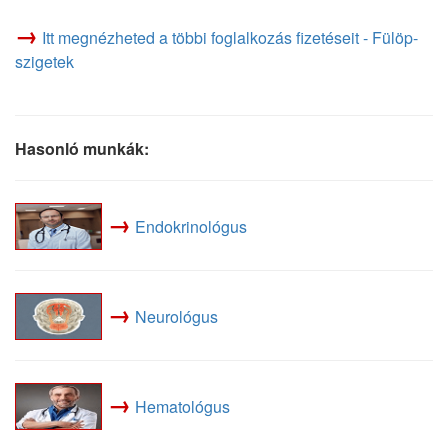
→
Itt megnézheted a többi foglalkozás fizetéseit - Fülöp-
szigetek
Hasonló munkák:
→
Endokrinológus
→
Neurológus
→
Hematológus