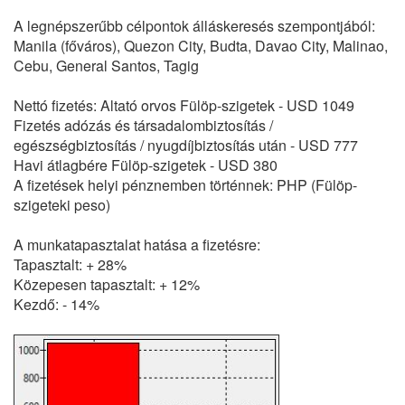
A legnépszerűbb célpontok álláskeresés szempontjából:
Manila (főváros), Quezon City, Budta, Davao City, Malinao,
Cebu, General Santos, Tagig
Nettó fizetés: Altató orvos Fülöp-szigetek - USD 1049
Fizetés adózás és társadalombiztosítás /
egészségbiztosítás / nyugdíjbiztosítás után - USD 777
Havi átlagbére Fülöp-szigetek - USD 380
A fizetések helyi pénznemben történnek: PHP (Fülöp-
szigeteki peso)
A munkatapasztalat hatása a fizetésre:
Tapasztalt: + 28%
Közepesen tapasztalt: + 12%
Kezdő: - 14%