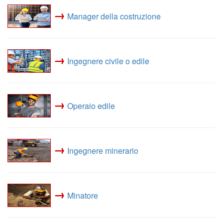
→
Manager della costruzione
→
Ingegnere civile o edile
→
Operaio edile
→
Ingegnere minerario
→
Minatore