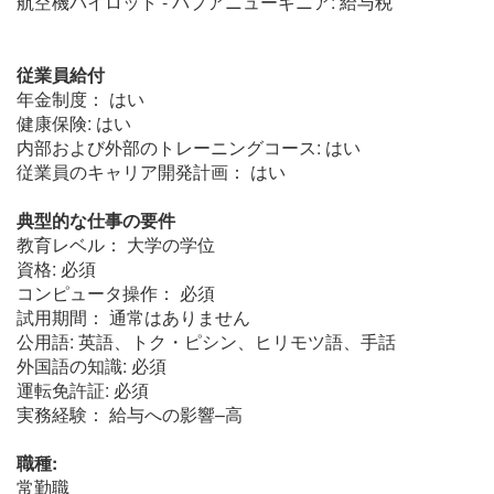
航空機パイロット - パプアニューギニア: 給与税
従業員給付
年金制度： はい
健康保険: はい
内部および外部のトレーニングコース: はい
従業員のキャリア開発計画： はい
典型的な仕事の要件
教育レベル： 大学の学位
資格: 必須
コンピュータ操作： 必須
試用期間： 通常はありません
公用語: 英語、トク・ピシン、ヒリモツ語、手話
外国語の知識: 必須
運転免許証: 必須
実務経験： 給与への影響–高
職種:
常勤職